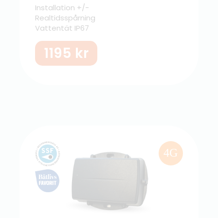
Installation +/-
Realtidsspårning
Vattentät IP67
1195
kr
4G