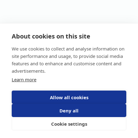
About cookies on this site
4G
We use cookies to collect and analyse information on
site performance and usage, to provide social media
features and to enhance and customise content and
advertisements.
Learn more
SCOUT 2.0
Allow all cookies
Upp till 5 års batteritid
Vattentät (IP68 & IK06)
Deny all
Logg och säkerhetszoner
Cookie settings
1995
kr