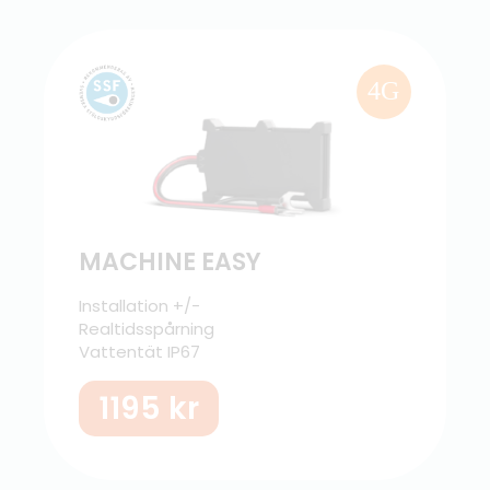
4G
MACHINE EASY
Installation +/-
Realtidsspårning
Vattentät IP67
1195
kr