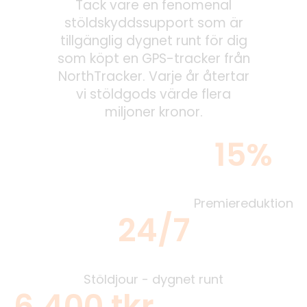
Tack vare en fenomenal
stöldskyddssupport som är
tillgänglig dygnet runt för dig
som köpt en GPS-tracker från
NorthTracker. Varje år återtar
vi stöldgods värde flera
miljoner kronor.
15%
Premiereduktion
24/7
Stöldjour - dygnet runt
6,400 tkr