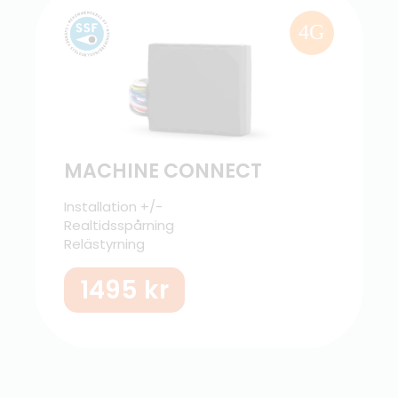
4G
MACHINE CONNECT
Installation +/-
Realtidsspårning
Relästyrning
1495
kr