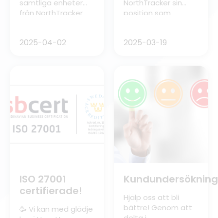
samtliga enheter
NorthTracker sin
från NorthTracker
position som
återigen godkänts
marknadsledande
av Svenska
leverantör av GPS-
2025-04-02
2025-03-19
Stöldskyddsföreningen
spårningstjänster
genom SBCS.
för stöldskydd med
larm på den
europeiska
marknaden.
”YachtSafe och
redKnows är redo
för nästa fas och
NorthTracker, med
sin gedigna position
och goda rykte på
marknaden, är den
perfekta partnern
att ta över och
ISO 27001
Kundundersökning
vidareutveckla
certifierade!
affären” ”Genom en
Hjälp oss att bli
utökad kundbas och
bättre! Genom att
🥳 Vi kan med glädje
ett […]
delta i