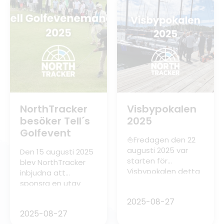
om hur man kan
använda våra
tjänster för epa-
traktorer – till
exempel
hastighetslarm,
stöldspårning med
mera. Detta för att
minska antalet
olyckor som sker
med A-traktorer.
NorthTracker
Visbypokalen
Här är några […]
besöker Tell´s
2025
Golfevent
⛵️Fredagen den 22
augusti 2025 var
Den 15 augusti 2025
starten för
blev NorthTracker
Visbypokalen detta
inbjudna att
år! NorthTracker var
sponsra en utav
där och
våra återförsäljares
2025-08-27
dokumenterade
golfevenemang. Här
2025-08-27
starterna och
kommer en kort
bidrog även till