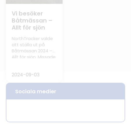
Vi besöker
Båtmässan –
Allt för sjön
NorthTracker valde
att ställa ut på
Båtmässan 2024 –
Allt för sjön. Missade
du mässan så
kommer här en
2024-09-03
snabb resumé!
Sociala medier