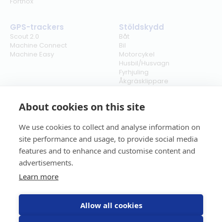
Fortnox
GPS-trackers
Stöldskydd
Scout 2.0
Båt
Machine Connect
Bil
Machine Easy
Motorcykel
Husbil/Husvagn
Fyrhjuling
Åkgräsklippare
Moped
Vattenskoter
About cookies on this site
Snöskoter
We use cookies to collect and analyse information on
Företag
Policies
site performance and usage, to provide social media
Om oss
Allmänna villkor
features and to enhance and customise content and
Våra kunder
Integritetspolicy
Nyheter
Verksamhetspolicy
advertisements.
Kontakt
Returpolicy
Learn more
Karriär
Ångra köp
Bli återförsäljare
ISO
Cookies
Allow all cookies