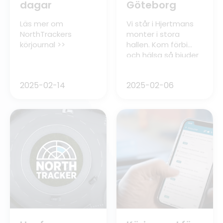
dagar
Göteborg
Läs mer om
Vi står i Hjertmans
NorthTrackers
monter i stora
körjournal >>
hallen. Kom förbi
och hälsa så bjuder
vi på godis &
gnuggisar! Vi står
2025-02-14
2025-02-06
där fredag & lördag