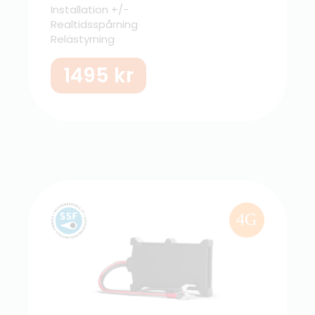
Installation +/-
Realtidsspårning
Relästyrning
1495
kr
4G