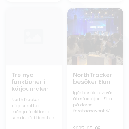
summering av
vinnarnas prisbord.
dagens bravader…
💙 Här är en
summering från
dagen🌊
Tre nya
NorthTracker
funktioner i
besöker Elon
körjournalen
Igår besökte vi vår
återförsäljare Elon
NorthTracker
på deras
körjournal har
företagsevent 🤩
många funktioner
Tackar alla
som ingår i tjänsten.
inblandade för ett
Här kommer en kort
2025-05-09
trevlig evenemang.