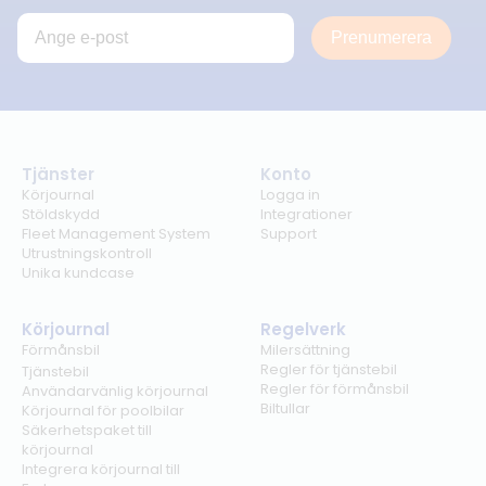
Prenumerera
Tjänster
Konto
Körjournal
Logga in
Stöldskydd
Integrationer
Fleet Management System
Support
Utrustningskontroll
Unika kundcase
Körjournal
Regelverk
Förmånsbil
Milersättning
Regler för tjänstebil
Tjänstebil
Regler för förmånsbil
Användarvänlig körjournal
Biltullar
Körjournal för poolbilar
Säkerhetspaket till
körjournal
Integrera körjournal till