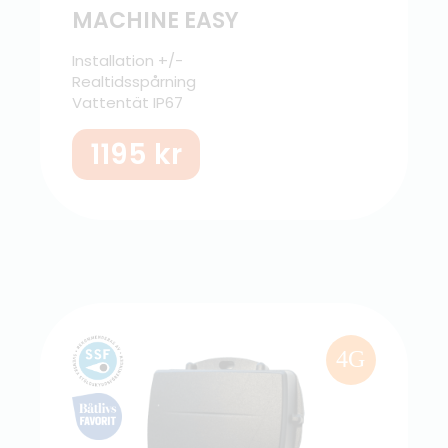
MACHINE EASY
Installation +/-
Realtidsspårning
Vattentät IP67
1195
kr
4G