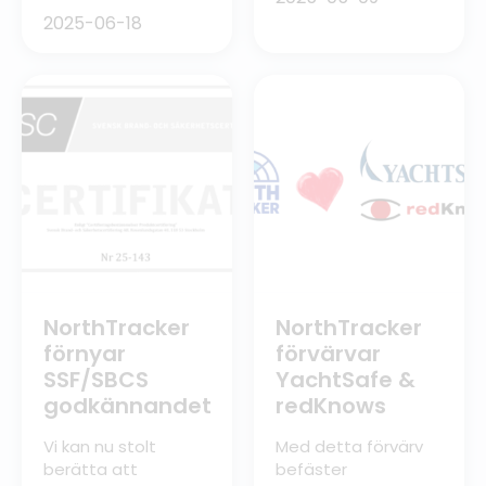
beskrivning av de tre
2025-06-18
senaste
funktionerna: 1.
Bokningsschema för
poolbilar Är ni flera
personer som delar
på ett antal bilar i
ert företag? Med
NorthTrackers
elektroniska
körjournal kan du
enkelt hantera
bokningar för dina
poolbilar. Det
minskar risken för
NorthTracker
NorthTracker
dubbelbokningar
förnyar
förvärvar
och förenklar […]
SSF/SBCS
YachtSafe &
godkännandet
redKnows
Vi kan nu stolt
Med detta förvärv
berätta att
befäster