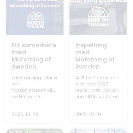
Ett samarbete
Inspelning
med
med
Motorblog of
Motorblog of
Sweden
Sweden
I detta inslag talar vi
🚘 🎥 I måndags den
om
6 oktober 2025
hastighetskontroll/föräldrakontroll
reste NorthTracker
på EPA och A-
upp till Umeå för en
traktorer. Få ett
kort filminspelning
larm skickat som
tillsammans med
2025-10-23
2025-10-10
SMS, pushnotis och
Motorblog of
epost om fordonet
Sweden. Inslaget
åker för fort!
kommer att handla