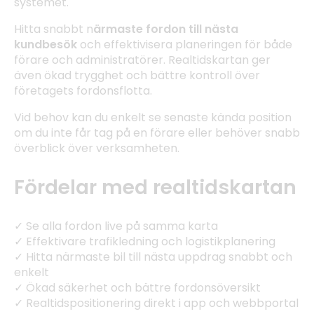
systemet.
Hitta snabbt n
ärmaste fordon till nästa
kundbesök
och effektivisera planeringen för både
förare och administratörer. Realtidskartan ger
även ökad trygghet och bättre kontroll över
företagets fordonsflotta.
Vid behov kan du enkelt se senaste kända position
om du inte får tag på en förare eller behöver snabb
överblick över verksamheten.
Fördelar med realtidskartan
✓ Se alla fordon live på samma karta
✓ Effektivare trafikledning och logistikplanering
✓ Hitta närmaste bil till nästa uppdrag snabbt och
enkelt
✓ Ökad säkerhet och bättre fordonsöversikt
✓ Realtidspositionering direkt i app och webbportal