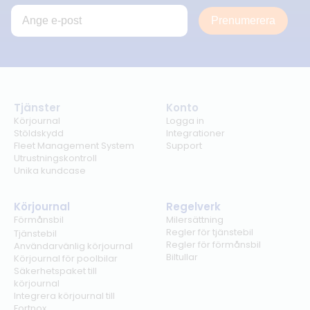
Prenumerera
Tjänster
Konto
Körjournal
Logga in
Stöldskydd
Integrationer
Fleet Management System
Support
Utrustningskontroll
Unika kundcase
Körjournal
Regelverk
Förmånsbil
Milersättning
Regler för tjänstebil
Tjänstebil
Regler för förmånsbil
Användarvänlig körjournal
Biltullar
Körjournal för poolbilar
Säkerhetspaket till
körjournal
Integrera körjournal till
Fortnox