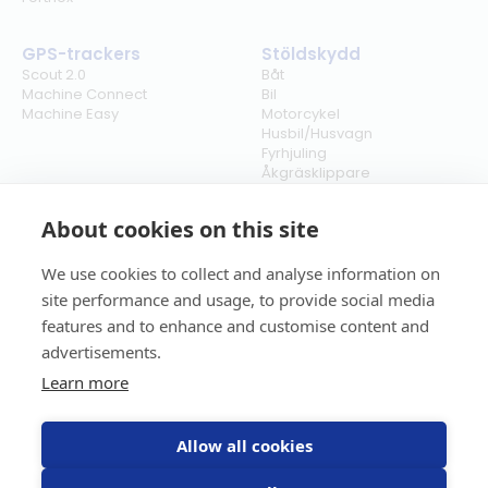
GPS-trackers
Stöldskydd
Scout 2.0
Båt
Machine Connect
Bil
Machine Easy
Motorcykel
Husbil/Husvagn
Fyrhjuling
Åkgräsklippare
Moped
Vattenskoter
About cookies on this site
Snöskoter
We use cookies to collect and analyse information on
Företag
Policies
site performance and usage, to provide social media
Om oss
Allmänna villkor
features and to enhance and customise content and
Våra kunder
Integritetspolicy
Nyheter
Verksamhetspolicy
advertisements.
Kontakt
Returpolicy
Learn more
Karriär
Ångra köp
Bli återförsäljare
ISO
Cookies
Allow all cookies