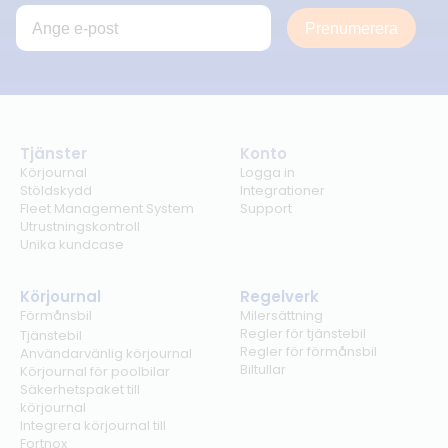
Prenumerera
Tjänster
Konto
Körjournal
Logga in
Stöldskydd
Integrationer
Fleet Management System
Support
Utrustningskontroll
Unika kundcase
Körjournal
Regelverk
Förmånsbil
Milersättning
Regler för tjänstebil
Tjänstebil
Regler för förmånsbil
Användarvänlig körjournal
Biltullar
Körjournal för poolbilar
Säkerhetspaket till
körjournal
Integrera körjournal till
Fortnox