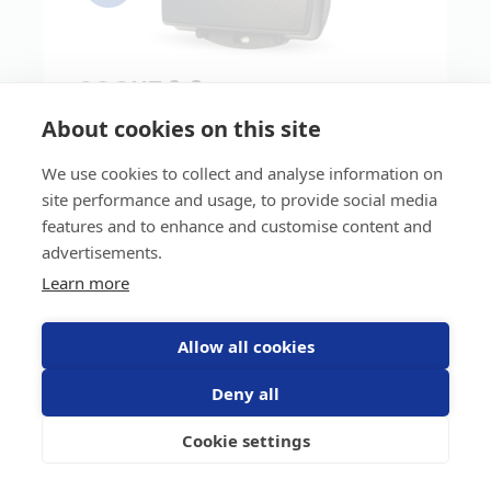
SCOUT 2.0
About cookies on this site
Upp till 5 års batteritid
Vattentät (IP68 & IK06)
We use cookies to collect and analyse information on
Logg och säkerhetszoner
site performance and usage, to provide social media
features and to enhance and customise content and
1995
kr
advertisements.
Learn more
Allow all cookies
Deny all
Cookie settings
NorthTrackers