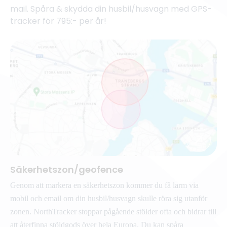
mail. Spåra & skydda din husbil/husvagn med GPS-
tracker för 795:- per år!
Säkerhetszon/geofence
Genom att markera en säkerhetszon kommer du få larm via
mobil och email om din husbil/husvagn skulle röra sig utanför
zonen. NorthTracker stoppar pågående stölder ofta och bidrar till
att återfinna stöldgods över hela Europa. Du kan spåra