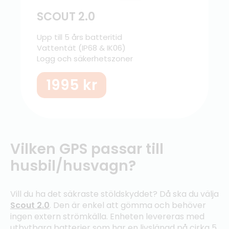
SCOUT 2.0
Upp till 5 års batteritid
Vattentät (IP68 & IK06)
Logg och säkerhetszoner
1995
kr
Vilken GPS passar till
husbil/husvagn?
Vill du ha det säkraste stöldskyddet? Då ska du välja
Scout 2.0
. Den är enkel att gömma och behöver
ingen extern strömkälla. Enheten levereras med
utbytbara batterier som har en livslängd på cirka 5