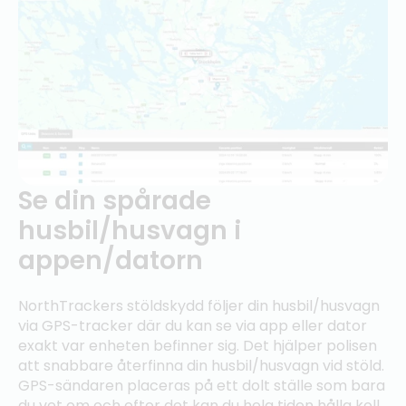
Se din spårade
husbil/husvagn i
appen/datorn
NorthTrackers stöldskydd följer din husbil/husvagn
via GPS-tracker där du kan se via app eller dator
exakt var enheten befinner sig. Det hjälper polisen
att snabbare återfinna din husbil/husvagn vid stöld.
GPS-sändaren placeras på ett dolt ställe som bara
du vet om och efter det kan du hela tiden hålla koll