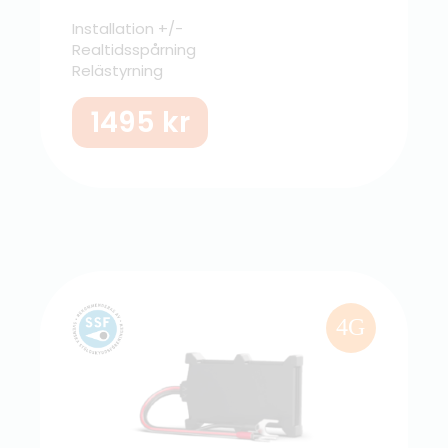
Installation +/-
Realtidsspårning
Relästyrning
1495
kr
4G