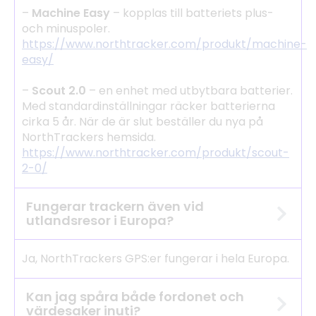
–
Machine Easy
– kopplas till batteriets plus-
och minuspoler.
https://www.northtracker.com/produkt/machine-
easy/
–
Scout 2.0
– en enhet med utbytbara batterier.
Med standardinställningar räcker batterierna
cirka 5 år. När de är slut beställer du nya på
NorthTrackers hemsida.
https://www.northtracker.com/produkt/scout-
2-0/
Fungerar trackern även vid
utlandsresor i Europa?
Ja, NorthTrackers GPS:er fungerar i hela Europa.
Kan jag spåra både fordonet och
värdesaker inuti?