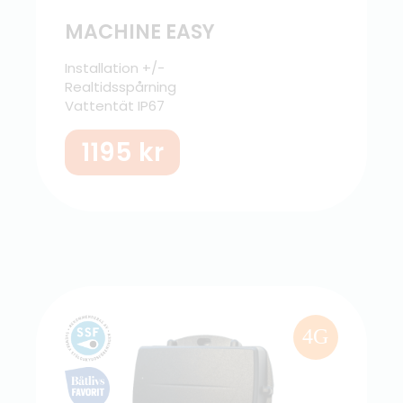
MACHINE EASY
Installation +/-
Realtidsspårning
Vattentät IP67
1195
kr
4G