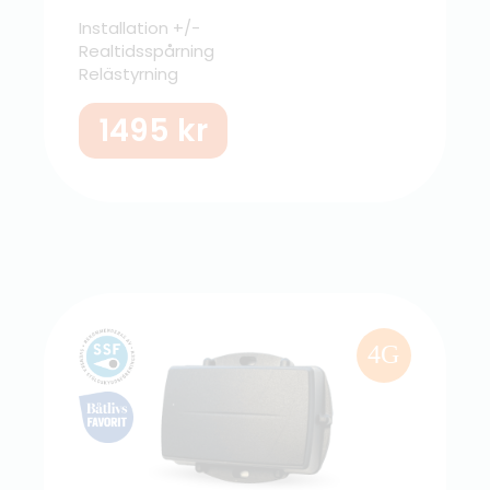
Installation +/-
Realtidsspårning
Relästyrning
1495
kr
4G