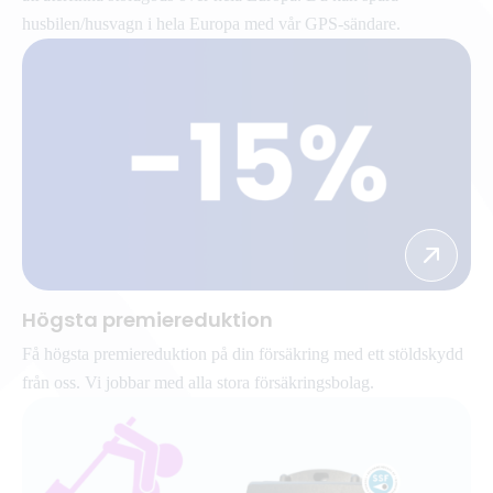
husbilen/husvagn i hela Europa med vår GPS-sändare.
Högsta premiereduktion
Få högsta premiereduktion på din försäkring med ett stöldskydd
från oss. Vi jobbar med alla stora försäkringsbolag.