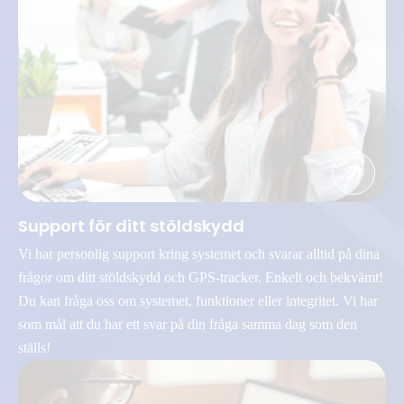
Support för ditt stöldskydd
Vi har personlig support kring systemet och svarar alltid på dina
frågor om ditt stöldskydd och GPS-tracker. Enkelt och bekvämt!
Du kan fråga oss om systemet, funktioner eller integritet. Vi har
som mål att du har ett svar på din fråga samma dag som den
ställs!