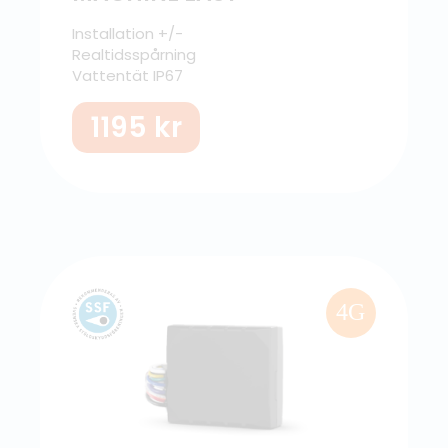
Installation +/-
Realtidsspårning
Vattentät IP67
1195
kr
4G