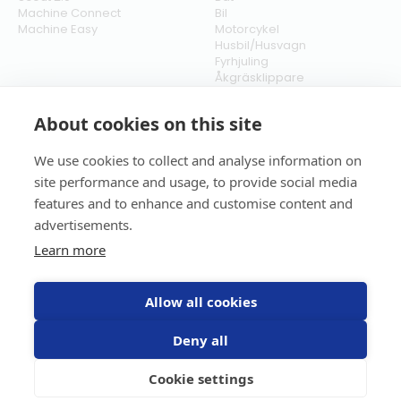
Machine Connect
Bil
Machine Easy
Motorcykel
Husbil/Husvagn
Fyrhjuling
Åkgräsklippare
Moped
Vattenskoter
About cookies on this site
Snöskoter
We use cookies to collect and analyse information on
Företag
Policies
site performance and usage, to provide social media
Om oss
Allmänna villkor
features and to enhance and customise content and
Våra kunder
Integritetspolicy
Nyheter
Verksamhetspolicy
advertisements.
Kontakt
Returpolicy
Learn more
Karriär
Ångra köp
Bli återförsäljare
ISO
Cookies
Allow all cookies
Deny all
Cookie settings