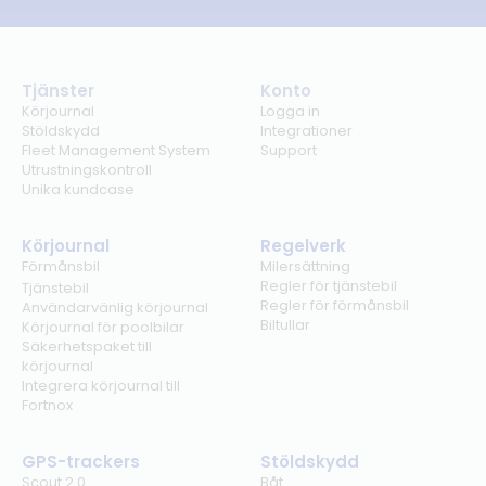
Tjänster
Konto
Körjournal
Logga in
Stöldskydd
Integrationer
Fleet Management System
Support
Utrustningskontroll
Unika kundcase
Körjournal
Regelverk
Förmånsbil
Milersättning
Regler för tjänstebil
Tjänstebil
Regler för förmånsbil
Användarvänlig körjournal
Biltullar
Körjournal för poolbilar
Säkerhetspaket till
körjournal
Integrera körjournal till
Fortnox
GPS-trackers
Stöldskydd
Scout 2.0
Båt