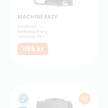
MACHINE EASY
Installation +/-
Realtidsspårning
Vattentät IP67
1195
kr
4G