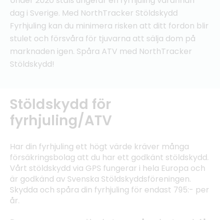
Under 2020 stals ungefär en fyrhjuling varannan
dag i Sverige. Med NorthTracker Stöldskydd
Fyrhjuling kan du minimera risken att ditt fordon blir
stulet och försvåra för tjuvarna att sälja dom på
marknaden igen. Spåra ATV med NorthTracker
Stöldskydd!
Stöldskydd för
fyrhjuling/ATV
Har din fyrhjuling ett högt värde kräver många
försäkringsbolag att du har ett godkänt stöldskydd.
Vårt stöldskydd via GPS fungerar i hela Europa och
är godkänd av Svenska Stöldskyddsföreningen.
Skydda och spåra din fyrhjuling för endast 795:- per
år.