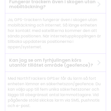
Fungerar trackern även i skogen utan
mobiltäckning?
Ja, GPS-trackern fungerar även i skogen utan
mobiltäckning och internet. Så länge enheten
har kontakt med satelliterna kommer den att
sända positionen. När internetuppkopplingen är
tillbaka uppdateras positionerna i
appen/systemet.
Kan jag se om fyrhjulingen körs
utanför tillåtet område (geofence)?
Med NorthTrackers GPS:er får du larm så fort
enheten lämnar en säkerhetszon/geofence. Du
kan välja upp till fem unika säkerhetszoner och
lägga till obegränsat antal larmmottagare. Vid
pågående stöld skickas larm via SMS, pushnotis
och e-post.