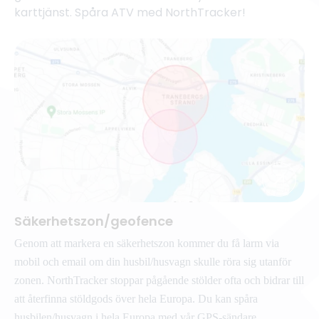
karttjänst. Spåra ATV med NorthTracker!
Säkerhetszon/geofence
Genom att markera en säkerhetszon kommer du få larm via
mobil och email om din husbil/husvagn skulle röra sig utanför
zonen. NorthTracker stoppar pågående stölder ofta och bidrar till
att återfinna stöldgods över hela Europa. Du kan spåra
husbilen/husvagn i hela Europa med vår GPS-sändare.