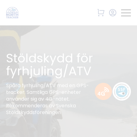
Stöldskydd för
fyrhjuling/ATV
Spåra fyrhjuling/ATV med en GPS-
tracker. Samtliga GPS-enheter
använder sig av 4G-nätet.
Rekommenderas av Svenska
Stöldskyddsföreningen