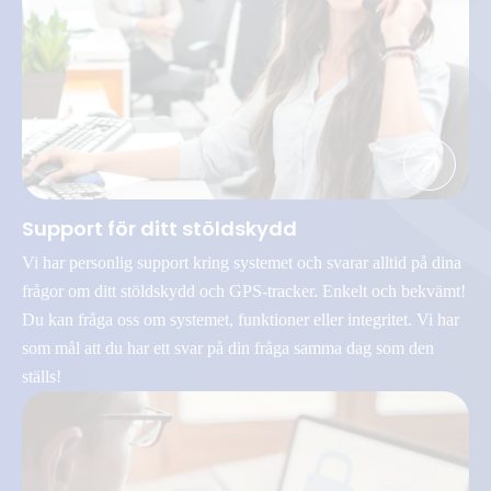
Support för ditt stöldskydd
Vi har personlig support kring systemet och svarar alltid på dina
frågor om ditt stöldskydd och GPS-tracker. Enkelt och bekvämt!
Du kan fråga oss om systemet, funktioner eller integritet. Vi har
som mål att du har ett svar på din fråga samma dag som den
ställs!