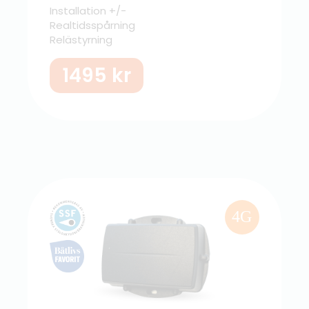
Installation +/-
Realtidsspårning
Relästyrning
1495
kr
4G