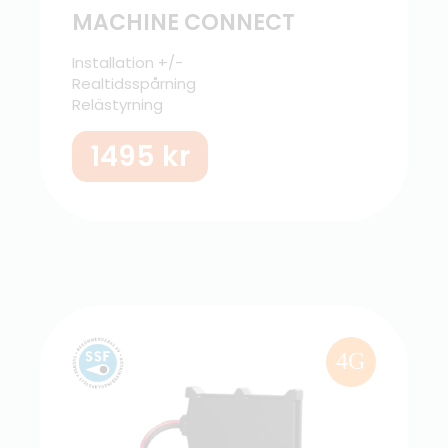
MACHINE CONNECT
Installation +/-
Realtidsspårning
Relästyrning
1495
kr
4G