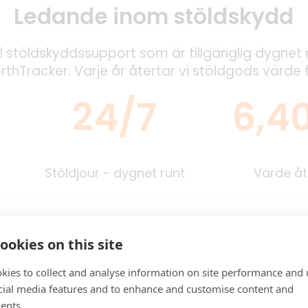
Ledande inom stöldskydd
 stöldskyddssupport som är tillgänglig dygnet r
thTracker. Varje år återtar vi stöldgods värde f
24/7
6,40
Stöldjour - dygnet runt
Värde åt
ookies on this site
kies to collect and analyse information on site performance and 
 båt?
cial media features and to enhance and customise content and
ents.