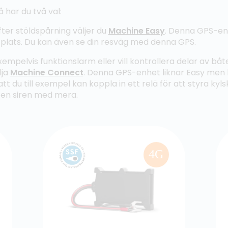
 har du två val:
ter stöldspårning väljer du
Machine Easy
. Denna GPS-enh
 plats. Du kan även se din resväg med denna GPS.
empelvis funktionslarm eller vill kontrollera delar av båt
lja
Machine Connect
. Denna GPS-enhet liknar Easy men h
att du till exempel kan koppla in ett relä för att styra ky
 en siren med mera.
4G