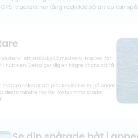
 GPS-trackers har lång räckvidd så att du kan spå
tare
investera i ett stöldskydd med GPS-tracker för
gger i hamnen. Detta ger dig en högre chans att få
er motorn riskerar att plockas isär eller på annat
a, desto mindre risk för kostsamma skador.
!
Se din spårade båt i app