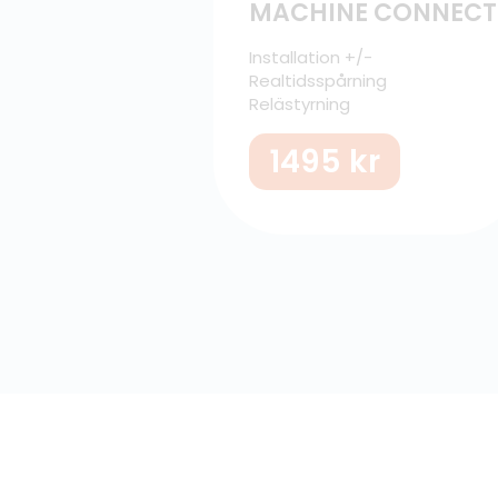
MACHINE CONNECT
Installation +/-
Realtidsspårning
Relästyrning
1495
kr