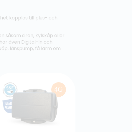
et kopplas till plus- och
en såsom siren, kylskåp eller
ar även Digital-In och
lskåp, länspump, få larm om
4G