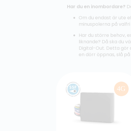
Har du en inombordare?
Då
Om du endast är ute ef
minuspolerna på valfri
Har du större behov, ex
liknande? Då ska du vä
Digital-Out. Detta gör 
en dörr öppnas, slå på
4G