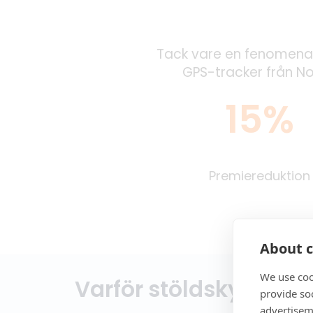
Tack vare en fenomenal
GPS-tracker från Nor
15%
Premiereduktion
About c
We use coo
Varför stöldskydd till
provide so
advertisem