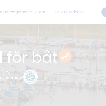
eet Management System
Unika kundcase
 för båt
a GPS-
mmenderas av