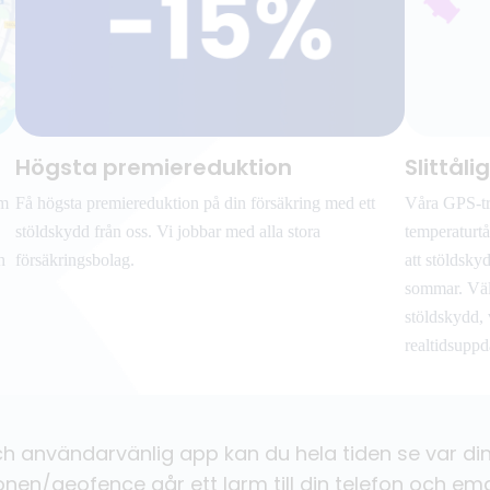
Högsta premiereduktion
Slittål
rm
Få högsta premiereduktion på din försäkring med ett
Våra GPS-tr
stöldskydd från oss. Vi jobbar med alla stora
temperaturtå
h
försäkringsbolag.
att stöldskyd
sommar. Välj
stöldskydd,
realtidsuppd
h användarvänlig app kan du hela tiden se var din b
en/geofence går ett larm till din telefon och ema