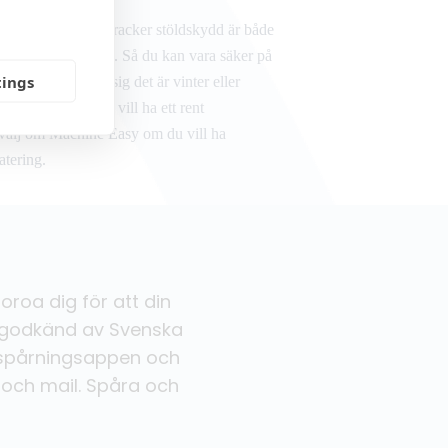
ackers för NorthTracker stöldskydd är både
liga och vattentäta. Så du kan vara säker på
tings
det fungerar vare sig det är vinter eller
 Scout 2.0 om du vill ha ett rent
 välj om Machine Easy om du vill ha
atering.
roa dig för att din
r godkänd av Svenska
 spårningsappen och
och mail. Spåra och