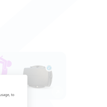
usage, to
iga enheter