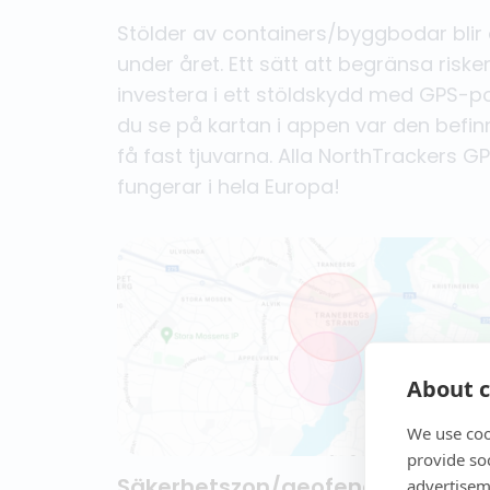
Stölder av containers/byggbodar blir 
under året. Ett sätt att begränsa riske
investera i ett stöldskydd med GPS-po
du se på kartan i appen var den befinn
få fast tjuvarna. Alla NorthTrackers
fungerar i hela Europa!
About c
We use coo
provide so
Säkerhetszon/geofence
advertisem