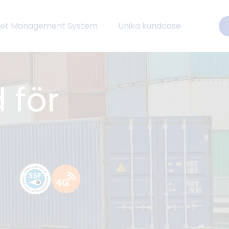
eet Management System
Unika kundcase
 för
-