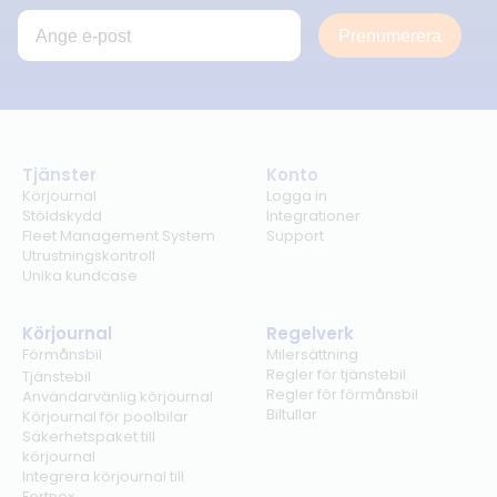
Prenumerera
Tjänster
Konto
Körjournal
Logga in
Stöldskydd
Integrationer
Fleet Management System
Support
Utrustningskontroll
Unika kundcase
Körjournal
Regelverk
Förmånsbil
Milersättning
Regler för tjänstebil
Tjänstebil
Regler för förmånsbil
Användarvänlig körjournal
Biltullar
Körjournal för poolbilar
Säkerhetspaket till
körjournal
Integrera körjournal till
Fortnox