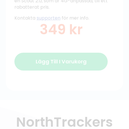
en Scout 2.0, som är 4G-anpassad, till ett
rabatterat pris.
Kontakta
supporten
för mer info.
349
kr
Lägg Till I Varukorg
NorthTrackers