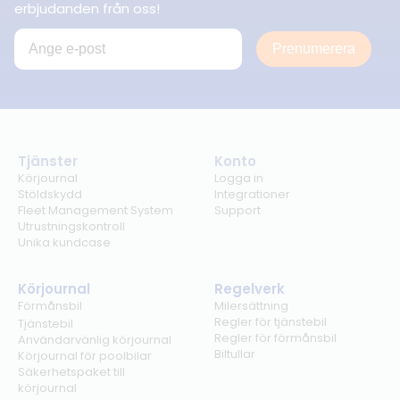
erbjudanden från oss!
Prenumerera
Tjänster
Konto
Körjournal
Logga in
Stöldskydd
Integrationer
Fleet Management System
Support
Utrustningskontroll
Unika kundcase
Körjournal
Regelverk
Förmånsbil
Milersättning
Regler för tjänstebil
Tjänstebil
Regler för förmånsbil
Användarvänlig körjournal
Biltullar
Körjournal för poolbilar
Säkerhetspaket till
körjournal