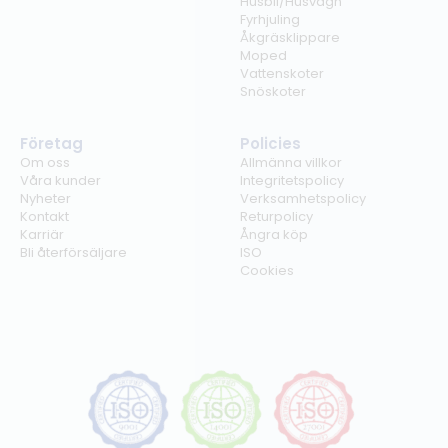
Husbil/Husvagn
Fyrhjuling
Åkgräsklippare
Moped
Vattenskoter
Snöskoter
Företag
Policies
Om oss
Allmänna villkor
Våra kunder
Integritetspolicy
Nyheter
Verksamhetspolicy
Kontakt
Returpolicy
Karriär
Ångra köp
Bli återförsäljare
ISO
Cookies