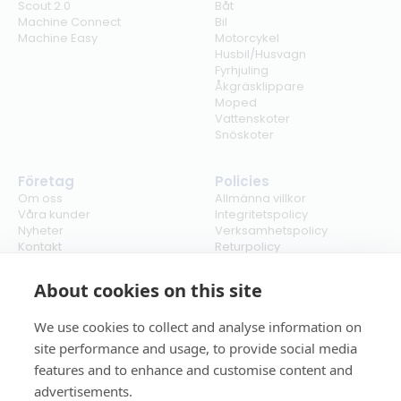
Scout 2.0
Båt
Machine Connect
Bil
Machine Easy
Motorcykel
Husbil/Husvagn
Fyrhjuling
Åkgräsklippare
Moped
Vattenskoter
Snöskoter
Företag
Policies
Om oss
Allmänna villkor
Våra kunder
Integritetspolicy
Nyheter
Verksamhetspolicy
Kontakt
Returpolicy
Karriär
Ångra köp
Bli återförsäljare
ISO
About cookies on this site
Cookies
We use cookies to collect and analyse information on
site performance and usage, to provide social media
features and to enhance and customise content and
advertisements.