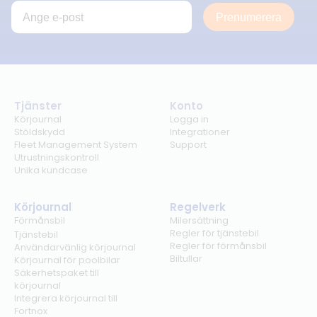
Prenumerera
Tjänster
Konto
Körjournal
Logga in
Stöldskydd
Integrationer
Fleet Management System
Support
Utrustningskontroll
Unika kundcase
Körjournal
Regelverk
Förmånsbil
Milersättning
Regler för tjänstebil
Tjänstebil
Regler för förmånsbil
Användarvänlig körjournal
Biltullar
Körjournal för poolbilar
Säkerhetspaket till
körjournal
Integrera körjournal till
Fortnox