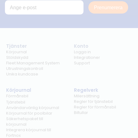
Prenumerera
Tjänster
Konto
Körjournal
Logga in
Stöldskydd
Integrationer
Fleet Management System
Support
Utrustningskontroll
Unika kundcase
Körjournal
Regelverk
Förmånsbil
Milersättning
Regler för tjänstebil
Tjänstebil
Regler för förmånsbil
Användarvänlig körjournal
Biltullar
Körjournal för poolbilar
Säkerhetspaket till
körjournal
Integrera körjournal till
Fortnox