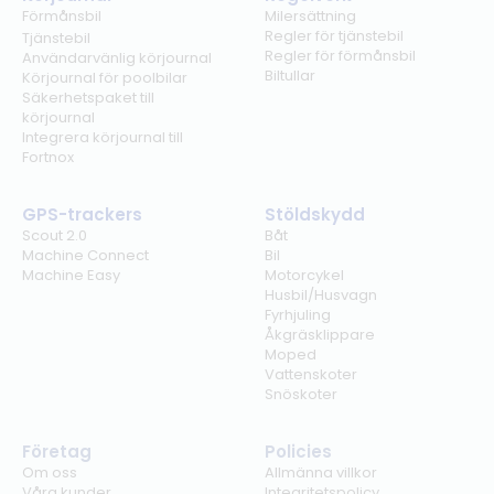
Förmånsbil
Milersättning
Regler för tjänstebil
Tjänstebil
Regler för förmånsbil
Användarvänlig körjournal
Biltullar
Körjournal för poolbilar
Säkerhetspaket till
körjournal
Integrera körjournal till
Fortnox
GPS-trackers
Stöldskydd
Scout 2.0
Båt
Machine Connect
Bil
Machine Easy
Motorcykel
Husbil/Husvagn
Fyrhjuling
Åkgräsklippare
Moped
Vattenskoter
Snöskoter
Företag
Policies
Om oss
Allmänna villkor
Våra kunder
Integritetspolicy