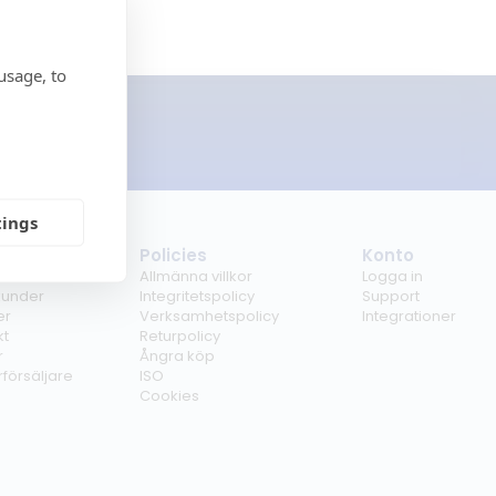
usage, to
enumerera
tings
tag
Policies
Konto
ss
Allmänna villkor
Logga in
kunder
Integritetspolicy
Support
er
Verksamhetspolicy
Integrationer
kt
Returpolicy
r
Ångra köp
erförsäljare
ISO
Cookies