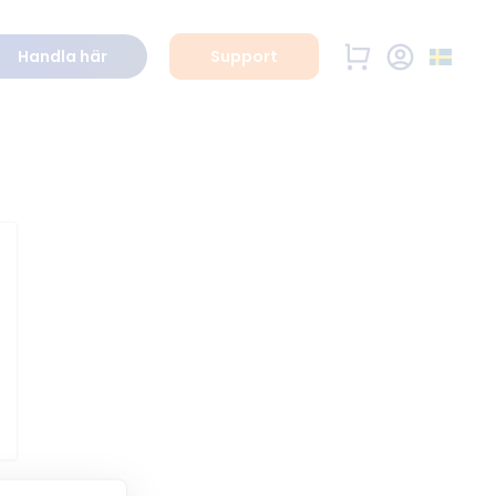
Handla här
Support