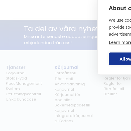
About c
We use coo
Ta del av våra nyheter
provide so
advertisem
Missa inte senaste uppdateringar, nyheterna elle
Learn mor
erbjudanden från oss!
Allow
Tjänster
Körjournal
Regelverk
Körjournal
Förmånsbil
Milersättning
Stöldskydd
Regler för tjän
Tjänstebil
Fleet Management
Regler för
Användarvänlig
System
förmånsbil
körjournal
Utrustningskontroll
Biltullar
Körjournal för
Unika kundcase
poolbilar
Säkerhetspaket till
körjournal
Integrera körjournal
till Fortnox