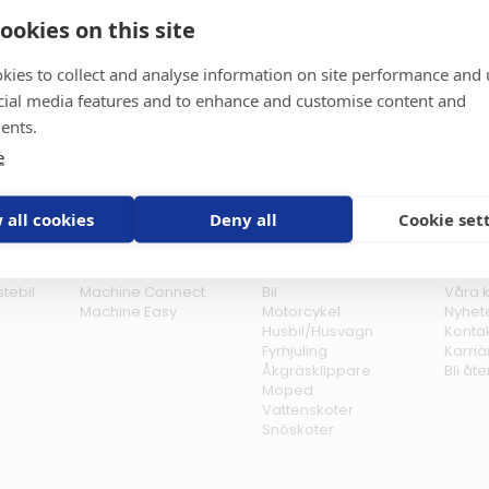
ookies on this site
kies to collect and analyse information on site performance and 
cial media features and to enhance and customise content and
ents.
Pr
r
e
 all cookies
Deny all
Cookie set
GPS-trackers
Stöldskydd
Före
Scout 2.0
Båt
Om o
stebil
Machine Connect
Bil
Våra 
Machine Easy
Motorcykel
Nyhet
Husbil/Husvagn
Konta
Fyrhjuling
Karriä
Åkgräsklippare
Bli åt
Moped
Vattenskoter
Snöskoter