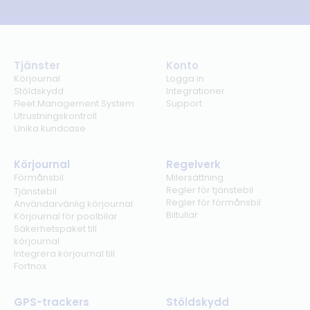
Tjänster
Konto
Körjournal
Logga in
Stöldskydd
Integrationer
Fleet Management System
Support
Utrustningskontroll
Unika kundcase
Körjournal
Regelverk
Förmånsbil
Milersättning
Regler för tjänstebil
Tjänstebil
Regler för förmånsbil
Användarvänlig körjournal
Biltullar
Körjournal för poolbilar
Säkerhetspaket till
körjournal
Integrera körjournal till
Fortnox
GPS-trackers
Stöldskydd