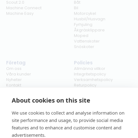
Scout 2.0
Båt
Machine Connect
Bil
Machine Easy
Motorcykel
Husbil/Husvagn
Fyrhjuling
Åkgräsklippare
Moped
Vattenskoter
Snöskoter
Företag
Policies
Om oss
Allmänna villkor
Våra kunder
Integritetspolicy
Nyheter
Verksamhetspolicy
Kontakt
Returpolicy
Karriär
Ångra köp
Bli återförsäljare
ISO
About cookies on this site
Cookies
We use cookies to collect and analyse information on
site performance and usage, to provide social media
features and to enhance and customise content and
advertisements.