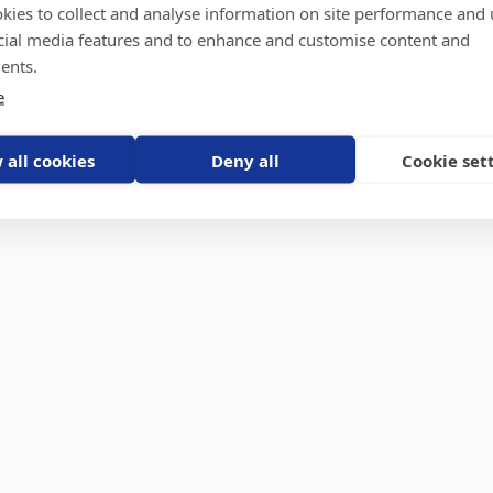
kies to collect and analyse information on site performance and 
GPS-trackers
Stöldskydd
Före
Scout 2.0
Båt
Om o
cial media features and to enhance and customise content and
stebil
Machine Connect
Bil
Våra 
ents.
Machine Easy
Motorcykel
Nyhet
e
Husbil/Husvagn
Konta
Fyrhjuling
Karriä
Åkgräsklippare
Bli åt
Moped
 all cookies
Deny all
Cookie set
Vattenskoter
Snöskoter