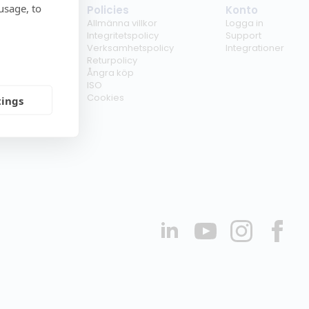
usage, to
tag
Policies
Konto
ss
Allmänna villkor
Logga in
kunder
Integritetspolicy
Support
er
Verksamhetspolicy
Integrationer
kt
Returpolicy
r
Ångra köp
erförsäljare
ISO
Cookies
tings