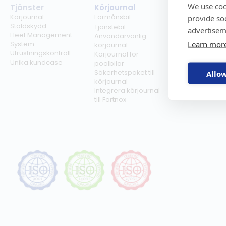
We use coo
Tjänster
Körjournal
Regelverk
Körjournal
Förmånsbil
Milersättning
provide so
Stöldskydd
Regler för tjän
Tjänstebil
advertisem
Fleet Management
Regler för
Användarvänlig
Learn mor
System
förmånsbil
körjournal
Utrustningskontroll
Biltullar
Körjournal för
Unika kundcase
poolbilar
Säkerhetspaket till
Allow
körjournal
Integrera körjournal
till Fortnox