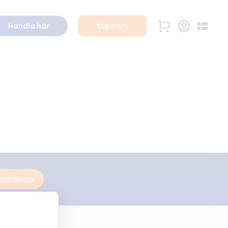
Handla här
Support
enumerera