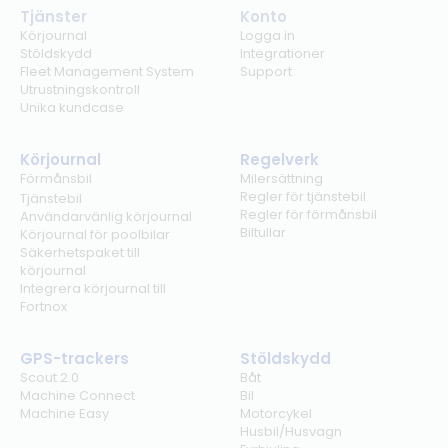
Tjänster
Konto
Körjournal
Logga in
Stöldskydd
Integrationer
Fleet Management System
Support
Utrustningskontroll
Unika kundcase
Körjournal
Regelverk
Förmånsbil
Milersättning
Regler för tjänstebil
Tjänstebil
Regler för förmånsbil
Användarvänlig körjournal
Biltullar
Körjournal för poolbilar
Säkerhetspaket till
körjournal
Integrera körjournal till
Fortnox
GPS-trackers
Stöldskydd
Scout 2.0
Båt
Machine Connect
Bil
Machine Easy
Motorcykel
Husbil/Husvagn