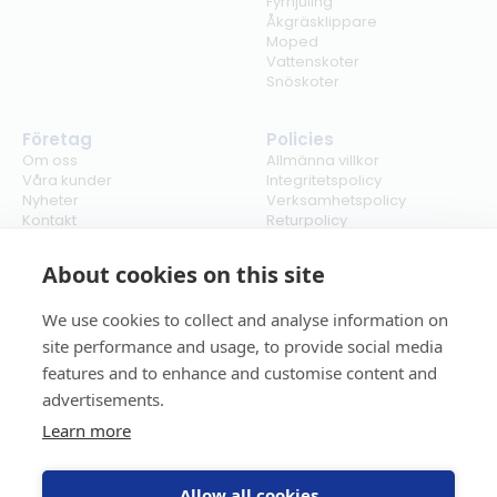
Fyrhjuling
Åkgräsklippare
Moped
Vattenskoter
Snöskoter
Företag
Policies
Om oss
Allmänna villkor
Våra kunder
Integritetspolicy
Nyheter
Verksamhetspolicy
Kontakt
Returpolicy
Karriär
Ångra köp
Bli återförsäljare
ISO
About cookies on this site
Cookies
We use cookies to collect and analyse information on
site performance and usage, to provide social media
features and to enhance and customise content and
advertisements.
Learn more
Allow all cookies