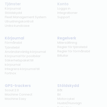
Tjänster
Konto
Körjournal
Logga in
Stöldskydd
Integrationer
Fleet Management System
Support
Utrustningskontroll
Unika kundcase
Körjournal
Regelverk
Förmånsbil
Milersättning
Regler för tjänstebil
Tjänstebil
Regler för förmånsbil
Användarvänlig körjournal
Biltullar
Körjournal för poolbilar
Säkerhetspaket till
körjournal
Integrera körjournal till
Fortnox
GPS-trackers
Stöldskydd
Scout 2.0
Båt
Machine Connect
Bil
Machine Easy
Motorcykel
Husbil/Husvagn