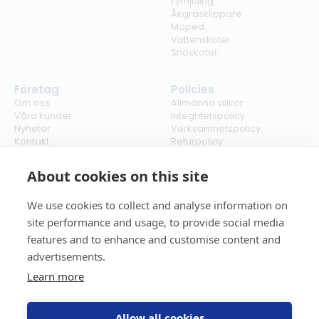
Fyrhjuling
Åkgräsklippare
Moped
Vattenskoter
Snöskoter
Företag
Policies
Om oss
Allmänna villkor
Våra kunder
Integritetspolicy
Nyheter
Verksamhetspolicy
Kontakt
Returpolicy
Karriär
Ångra köp
Bli återförsäljare
ISO
About cookies on this site
Cookies
We use cookies to collect and analyse information on
site performance and usage, to provide social media
features and to enhance and customise content and
advertisements.
Learn more
Allow all cookies