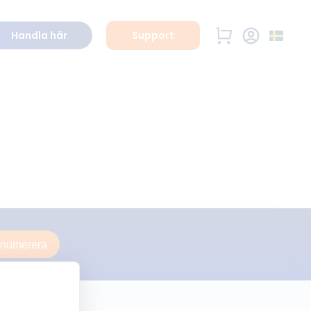
Handla här
Support
enumerera