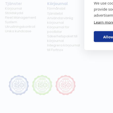
We use coo
Tjänster
Körjournal
Regelverk
Körjournal
Förmånsbil
Milersättning
provide so
Stöldskydd
Regler för tjän
Tjänstebil
advertisem
Fleet Management
Regler för
Användarvänlig
Learn mor
System
förmånsbil
körjournal
Utrustningskontroll
Biltullar
Körjournal för
Unika kundcase
poolbilar
Säkerhetspaket till
Allow
körjournal
Integrera körjournal
till Fortnox