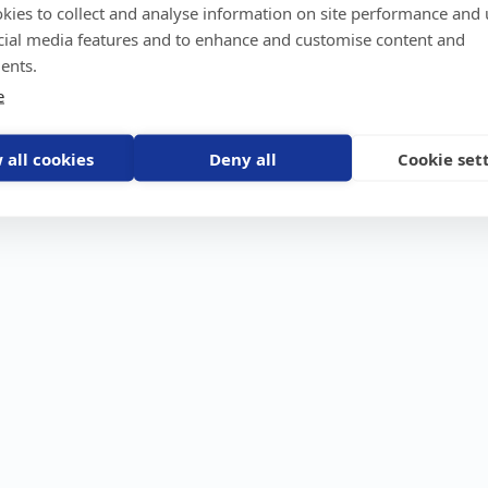
kies to collect and analyse information on site performance and 
GPS-trackers
Stöldskydd
Före
Scout 2.0
Båt
Om o
cial media features and to enhance and customise content and
stebil
Machine Connect
Bil
Våra 
ents.
Machine Easy
Motorcykel
Nyhet
e
Husbil/Husvagn
Konta
Fyrhjuling
Karriä
Åkgräsklippare
Bli åt
Moped
 all cookies
Deny all
Cookie set
Vattenskoter
Snöskoter