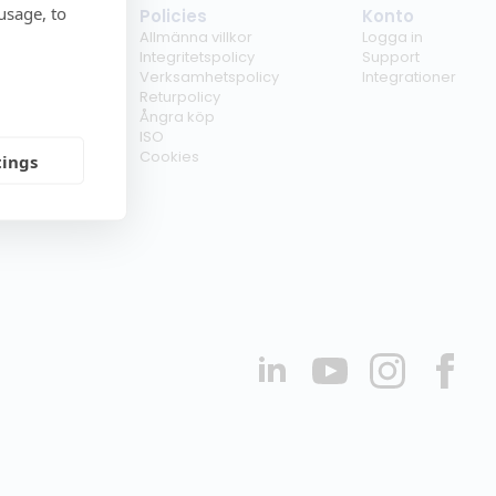
usage, to
tag
Policies
Konto
ss
Allmänna villkor
Logga in
kunder
Integritetspolicy
Support
er
Verksamhetspolicy
Integrationer
kt
Returpolicy
r
Ångra köp
erförsäljare
ISO
Cookies
tings