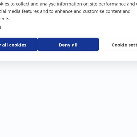
kies to collect and analyse information on site performance and 
GPS-trackers
Stöldskydd
Före
Scout 2.0
Båt
Om o
cial media features and to enhance and customise content and
stebil
Machine Connect
Bil
Våra 
ents.
Machine Easy
Motorcykel
Nyhet
e
Husbil/Husvagn
Konta
Fyrhjuling
Karriä
Åkgräsklippare
Bli åt
Moped
 all cookies
Deny all
Cookie set
Vattenskoter
Snöskoter