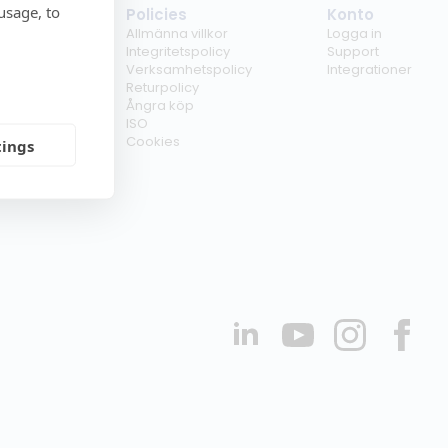
usage, to
tag
Policies
Konto
ss
Allmänna villkor
Logga in
kunder
Integritetspolicy
Support
er
Verksamhetspolicy
Integrationer
kt
Returpolicy
r
Ångra köp
erförsäljare
ISO
Cookies
tings