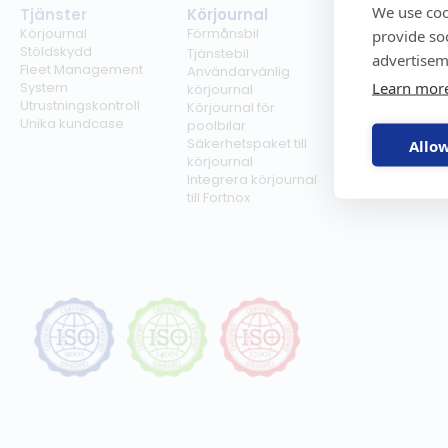
We use coo
Tjänster
Körjournal
Regelverk
Körjournal
Förmånsbil
Milersättning
provide so
Stöldskydd
Regler för tjän
Tjänstebil
advertisem
Fleet Management
Regler för
Användarvänlig
Learn mor
System
förmånsbil
körjournal
Utrustningskontroll
Biltullar
Körjournal för
Unika kundcase
poolbilar
Säkerhetspaket till
Allow
körjournal
Integrera körjournal
till Fortnox