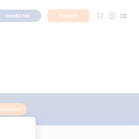
Handla här
Support
enumerera