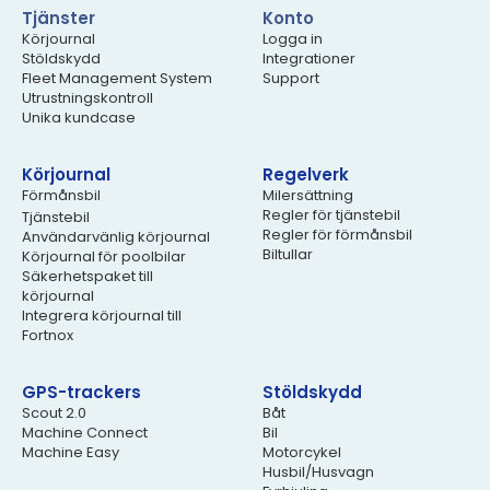
Tjänster
Konto
Körjournal
Logga in
Stöldskydd
Integrationer
Fleet Management System
Support
Utrustningskontroll
Unika kundcase
Körjournal
Regelverk
Förmånsbil
Milersättning
Regler för tjänstebil
Tjänstebil
Regler för förmånsbil
Användarvänlig körjournal
Biltullar
Körjournal för poolbilar
Säkerhetspaket till
körjournal
Integrera körjournal till
Fortnox
GPS-trackers
Stöldskydd
Scout 2.0
Båt
Machine Connect
Bil
Machine Easy
Motorcykel
Husbil/Husvagn