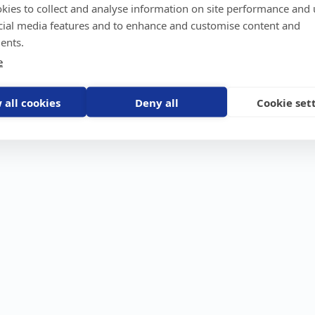
kies to collect and analyse information on site performance and 
GPS-trackers
Stöldskydd
Före
Scout 2.0
Båt
Om o
cial media features and to enhance and customise content and
stebil
Machine Connect
Bil
Våra 
ents.
Machine Easy
Motorcykel
Nyhet
e
Husbil/Husvagn
Konta
Fyrhjuling
Karriä
Åkgräsklippare
Bli åt
Moped
 all cookies
Deny all
Cookie set
Vattenskoter
Snöskoter