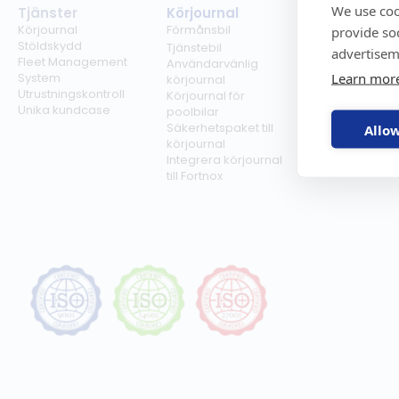
We use coo
Tjänster
Körjournal
Regelverk
Körjournal
Förmånsbil
Milersättning
provide so
Stöldskydd
Regler för tjän
Tjänstebil
advertisem
Fleet Management
Regler för
Användarvänlig
Learn mor
System
förmånsbil
körjournal
Utrustningskontroll
Biltullar
Körjournal för
Unika kundcase
poolbilar
Säkerhetspaket till
Allow
körjournal
Integrera körjournal
till Fortnox