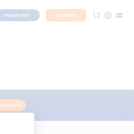
Handla här
Support
enumerera