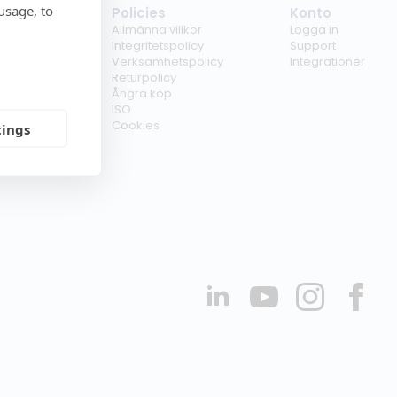
usage, to
tag
Policies
Konto
ss
Allmänna villkor
Logga in
kunder
Integritetspolicy
Support
er
Verksamhetspolicy
Integrationer
kt
Returpolicy
r
Ångra köp
erförsäljare
ISO
Cookies
tings