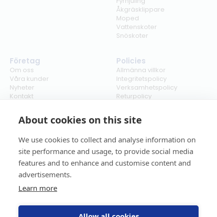
Fyrhjuling
Åkgräsklippare
Moped
Vattenskoter
Snöskoter
Företag
Policies
Om oss
Allmänna villkor
Våra kunder
Integritetspolicy
Nyheter
Verksamhetspolicy
Kontakt
Returpolicy
Karriär
Ångra köp
Bli återförsäljare
ISO
About cookies on this site
Cookies
We use cookies to collect and analyse information on
site performance and usage, to provide social media
features and to enhance and customise content and
advertisements.
Learn more
Allow all cookies