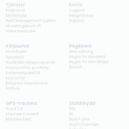
Tjänster
Konto
Körjournal
Logga in
Stöldskydd
Integrationer
Fleet Management System
Support
Utrustningskontroll
Unika kundcase
Körjournal
Regelverk
Förmånsbil
Milersättning
Regler för tjänstebil
Tjänstebil
Regler för förmånsbil
Användarvänlig körjournal
Biltullar
Körjournal för poolbilar
Säkerhetspaket till
körjournal
Integrera körjournal till
Fortnox
GPS-trackers
Stöldskydd
Scout 2.0
Båt
Machine Connect
Bil
Machine Easy
Motorcykel
Husbil/Husvagn