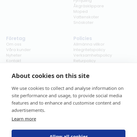
Fyrhjuling
Åkgräsklippare
Moped
Vattenskoter
Snöskoter
Företag
Policies
Om oss
Allmänna villkor
Våra kunder
Integritetspolicy
Nyheter
Verksamhetspolicy
Kontakt
Returpolicy
Karriär
Ångra köp
Bli återförsäljare
ISO
About cookies on this site
Cookies
We use cookies to collect and analyse information on
site performance and usage, to provide social media
features and to enhance and customise content and
advertisements.
Learn more
Allow all cookies