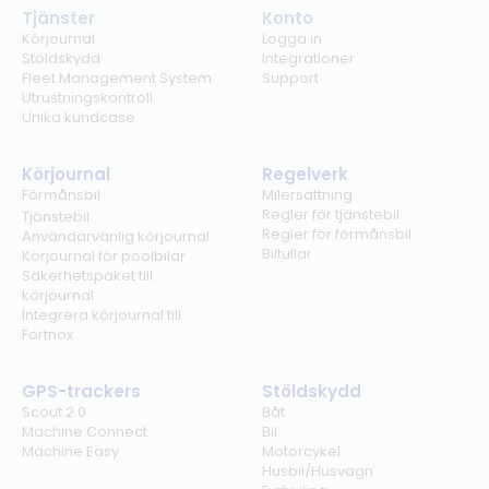
Tjänster
Konto
Körjournal
Logga in
Stöldskydd
Integrationer
Fleet Management System
Support
Utrustningskontroll
Unika kundcase
Körjournal
Regelverk
Förmånsbil
Milersättning
Regler för tjänstebil
Tjänstebil
Regler för förmånsbil
Användarvänlig körjournal
Biltullar
Körjournal för poolbilar
Säkerhetspaket till
körjournal
Integrera körjournal till
Fortnox
GPS-trackers
Stöldskydd
Scout 2.0
Båt
Machine Connect
Bil
Machine Easy
Motorcykel
Husbil/Husvagn