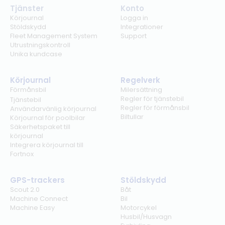
Tjänster
Konto
Körjournal
Logga in
Stöldskydd
Integrationer
Fleet Management System
Support
Utrustningskontroll
Unika kundcase
Körjournal
Regelverk
Förmånsbil
Milersättning
Regler för tjänstebil
Tjänstebil
Regler för förmånsbil
Användarvänlig körjournal
Biltullar
Körjournal för poolbilar
Säkerhetspaket till
körjournal
Integrera körjournal till
Fortnox
GPS-trackers
Stöldskydd
Scout 2.0
Båt
Machine Connect
Bil
Machine Easy
Motorcykel
Husbil/Husvagn