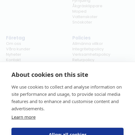
Fyrhjuling
Åkgräsklippare
Moped
Vattenskoter
Snöskoter
Företag
Policies
Om oss
Allmänna villkor
Våra kunder
Integritetspolicy
Nyheter
Verksamhetspolicy
Kontakt
Returpolicy
Karriär
Ångra köp
Bli återförsäljare
ISO
About cookies on this site
Cookies
We use cookies to collect and analyse information on
site performance and usage, to provide social media
features and to enhance and customise content and
advertisements.
Learn more
Allow all cookies