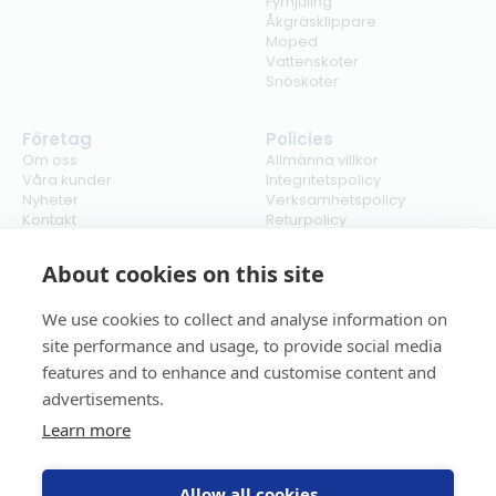
Fyrhjuling
Åkgräsklippare
Moped
Vattenskoter
Snöskoter
Företag
Policies
Om oss
Allmänna villkor
Våra kunder
Integritetspolicy
Nyheter
Verksamhetspolicy
Kontakt
Returpolicy
Karriär
Ångra köp
Bli återförsäljare
ISO
About cookies on this site
Cookies
We use cookies to collect and analyse information on
site performance and usage, to provide social media
features and to enhance and customise content and
advertisements.
Learn more
Allow all cookies