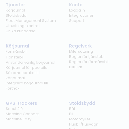
Tjänster
Konto
Körjournal
Logga in
Stöldskydd
Integrationer
Fleet Management System
Support
Utrustningskontroll
Unika kundcase
Körjournal
Regelverk
Förmånsbil
Milersättning
Regler för tjänstebil
Tjänstebil
Regler för förmånsbil
Användarvänlig körjournal
Biltullar
Körjournal för poolbilar
Säkerhetspaket till
körjournal
Integrera körjournal till
Fortnox
GPS-trackers
Stöldskydd
Scout 2.0
Båt
Machine Connect
Bil
Machine Easy
Motorcykel
Husbil/Husvagn