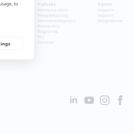
usage, to
tag
Policies
Konto
ss
Allmänna villkor
Logga in
kunder
Integritetspolicy
Support
er
Verksamhetspolicy
Integrationer
kt
Returpolicy
r
Ångra köp
erförsäljare
ISO
Cookies
tings