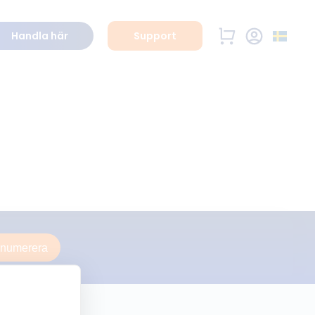
Handla här
Support
enumerera