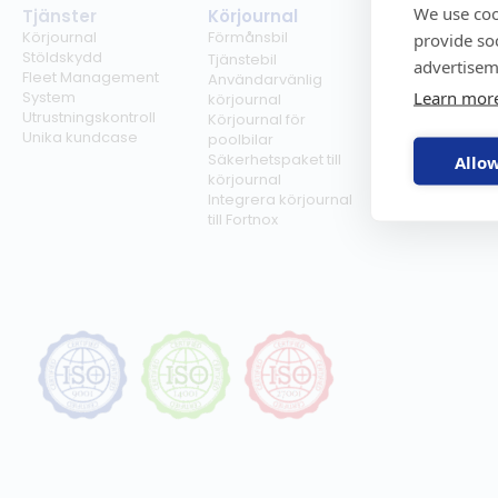
We use coo
Tjänster
Körjournal
Regelverk
Körjournal
Förmånsbil
Milersättning
provide so
Stöldskydd
Regler för tjän
Tjänstebil
advertisem
Fleet Management
Regler för
Användarvänlig
Learn mor
System
förmånsbil
körjournal
Utrustningskontroll
Biltullar
Körjournal för
Unika kundcase
poolbilar
Säkerhetspaket till
Allow
körjournal
Integrera körjournal
till Fortnox