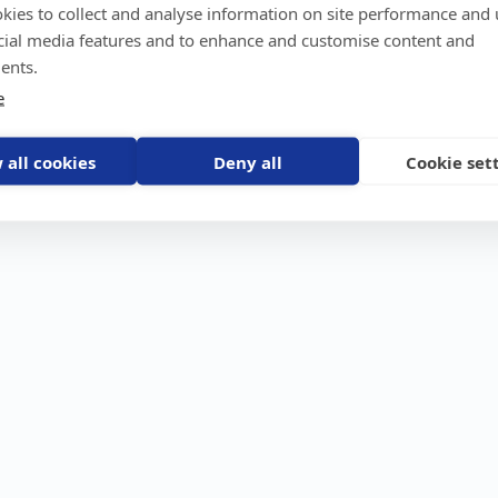
kies to collect and analyse information on site performance and 
GPS-trackers
Stöldskydd
Före
Scout 2.0
Båt
Om o
cial media features and to enhance and customise content and
stebil
Machine Connect
Bil
Våra 
ents.
Machine Easy
Motorcykel
Nyhet
e
Husbil/Husvagn
Konta
Fyrhjuling
Karriä
Åkgräsklippare
Bli åt
Moped
 all cookies
Deny all
Cookie set
Vattenskoter
Snöskoter