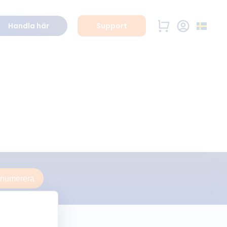
Handla här
Support
enumerera