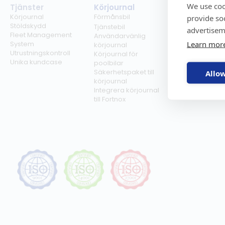
We use coo
Tjänster
Körjournal
Regelverk
Körjournal
Förmånsbil
Milersättning
provide so
Stöldskydd
Regler för tjän
Tjänstebil
advertisem
Fleet Management
Regler för
Användarvänlig
Learn mor
System
förmånsbil
körjournal
Utrustningskontroll
Biltullar
Körjournal för
Unika kundcase
poolbilar
Säkerhetspaket till
Allow
körjournal
Integrera körjournal
till Fortnox