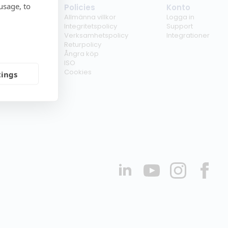
usage, to
tag
Policies
Konto
ss
Allmänna villkor
Logga in
kunder
Integritetspolicy
Support
er
Verksamhetspolicy
Integrationer
kt
Returpolicy
r
Ångra köp
erförsäljare
ISO
Cookies
tings