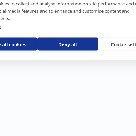
kies to collect and analyse information on site performance and 
GPS-trackers
Stöldskydd
Före
Scout 2.0
Båt
Om o
cial media features and to enhance and customise content and
stebil
Machine Connect
Bil
Våra 
ents.
Machine Easy
Motorcykel
Nyhet
e
Husbil/Husvagn
Konta
Fyrhjuling
Karriä
Åkgräsklippare
Bli åt
Moped
 all cookies
Deny all
Cookie set
Vattenskoter
Snöskoter