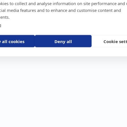
kies to collect and analyse information on site performance and 
GPS-trackers
Stöldskydd
Före
Scout 2.0
Båt
Om o
cial media features and to enhance and customise content and
stebil
Machine Connect
Bil
Våra 
ents.
Machine Easy
Motorcykel
Nyhet
e
Husbil/Husvagn
Konta
Fyrhjuling
Karriä
Åkgräsklippare
Bli åt
Moped
 all cookies
Deny all
Cookie set
Vattenskoter
Snöskoter