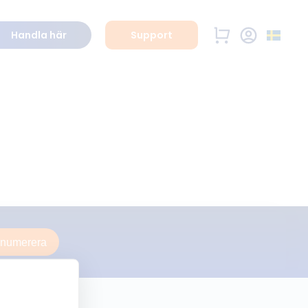
Handla här
Support
enumerera