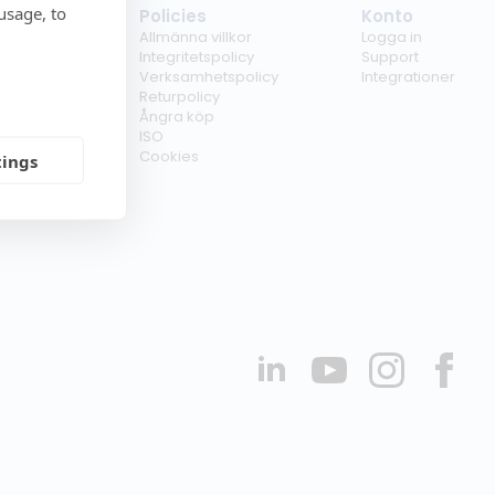
usage, to
tag
Policies
Konto
ss
Allmänna villkor
Logga in
kunder
Integritetspolicy
Support
er
Verksamhetspolicy
Integrationer
kt
Returpolicy
r
Ångra köp
erförsäljare
ISO
Cookies
tings