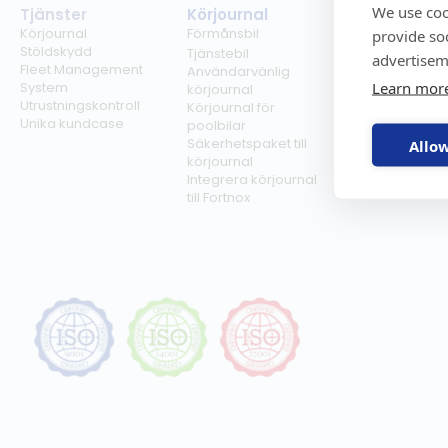
We use coo
Tjänster
Körjournal
Regelverk
Körjournal
Förmånsbil
Milersättning
provide so
Stöldskydd
Regler för tjän
Tjänstebil
advertisem
Fleet Management
Regler för
Användarvänlig
Learn mor
System
förmånsbil
körjournal
Utrustningskontroll
Biltullar
Körjournal för
Unika kundcase
poolbilar
Säkerhetspaket till
Allow
körjournal
Integrera körjournal
till Fortnox