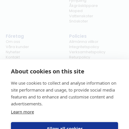
Fyrhjuling
Åkgräsklippare
Moped
Vattenskoter
Snöskoter
Företag
Policies
Om oss
Allmänna villkor
Våra kunder
Integritetspolicy
Nyheter
Verksamhetspolicy
Kontakt
Returpolicy
Karriär
Ångra köp
Bli återförsäljare
ISO
About cookies on this site
Cookies
We use cookies to collect and analyse information on
site performance and usage, to provide social media
features and to enhance and customise content and
advertisements.
Learn more
Allow all cookies