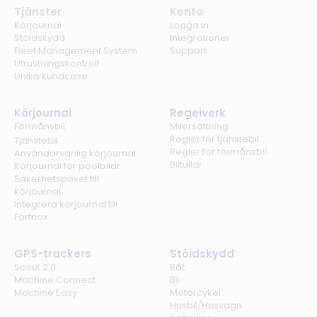
Tjänster
Konto
Körjournal
Logga in
Stöldskydd
Integrationer
Fleet Management System
Support
Utrustningskontroll
Unika kundcase
Körjournal
Regelverk
Förmånsbil
Milersättning
Regler för tjänstebil
Tjänstebil
Regler för förmånsbil
Användarvänlig körjournal
Biltullar
Körjournal för poolbilar
Säkerhetspaket till
körjournal
Integrera körjournal till
Fortnox
GPS-trackers
Stöldskydd
Scout 2.0
Båt
Machine Connect
Bil
Machine Easy
Motorcykel
Husbil/Husvagn