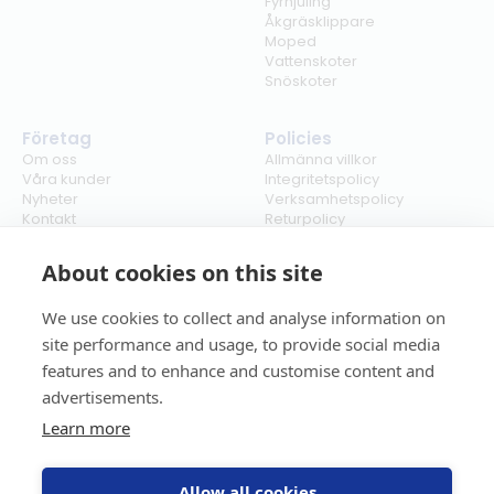
Fyrhjuling
Åkgräsklippare
Moped
Vattenskoter
Snöskoter
Företag
Policies
Om oss
Allmänna villkor
Våra kunder
Integritetspolicy
Nyheter
Verksamhetspolicy
Kontakt
Returpolicy
Karriär
Ångra köp
Bli återförsäljare
ISO
About cookies on this site
Cookies
We use cookies to collect and analyse information on
site performance and usage, to provide social media
features and to enhance and customise content and
advertisements.
Learn more
Allow all cookies