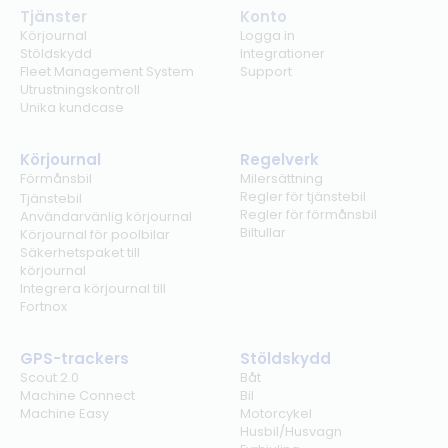
Tjänster
Konto
Körjournal
Logga in
Stöldskydd
Integrationer
Fleet Management System
Support
Utrustningskontroll
Unika kundcase
Körjournal
Regelverk
Förmånsbil
Milersättning
Regler för tjänstebil
Tjänstebil
Regler för förmånsbil
Användarvänlig körjournal
Biltullar
Körjournal för poolbilar
Säkerhetspaket till
körjournal
Integrera körjournal till
Fortnox
GPS-trackers
Stöldskydd
Scout 2.0
Båt
Machine Connect
Bil
Machine Easy
Motorcykel
Husbil/Husvagn