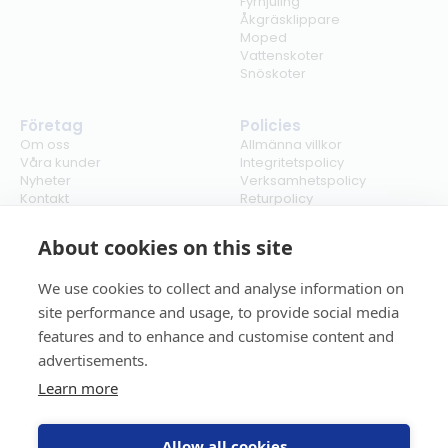
Fyrhjuling
Åkgräsklippare
Moped
Vattenskoter
Snöskoter
Företag
Policies
Om oss
Allmänna villkor
Våra kunder
Integritetspolicy
Nyheter
Verksamhetspolicy
Kontakt
Returpolicy
Karriär
Ångra köp
Bli återförsäljare
ISO
About cookies on this site
Cookies
We use cookies to collect and analyse information on
site performance and usage, to provide social media
features and to enhance and customise content and
advertisements.
Learn more
Allow all cookies