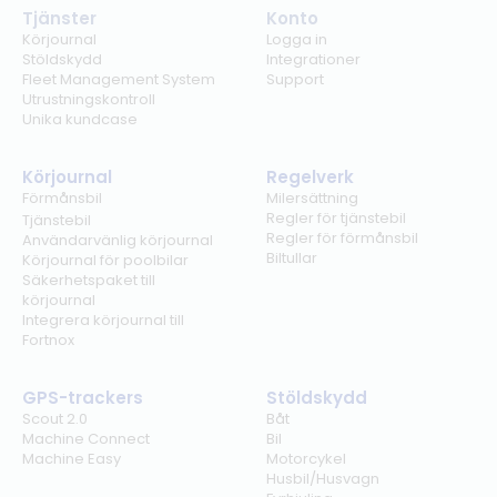
Tjänster
Konto
Körjournal
Logga in
Stöldskydd
Integrationer
Fleet Management System
Support
Utrustningskontroll
Unika kundcase
Körjournal
Regelverk
Förmånsbil
Milersättning
Regler för tjänstebil
Tjänstebil
Regler för förmånsbil
Användarvänlig körjournal
Biltullar
Körjournal för poolbilar
Säkerhetspaket till
körjournal
Integrera körjournal till
Fortnox
GPS-trackers
Stöldskydd
Scout 2.0
Båt
Machine Connect
Bil
Machine Easy
Motorcykel
Husbil/Husvagn