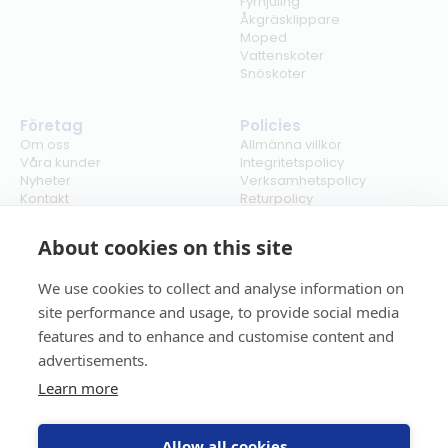
Fyrhjuling
Åkgräsklippare
Moped
Vattenskoter
Snöskoter
Företag
Policies
Om oss
Allmänna villkor
Våra kunder
Integritetspolicy
Nyheter
Verksamhetspolicy
Kontakt
Returpolicy
Karriär
Ångra köp
Bli återförsäljare
ISO
About cookies on this site
Cookies
We use cookies to collect and analyse information on
site performance and usage, to provide social media
features and to enhance and customise content and
advertisements.
Learn more
Allow all cookies