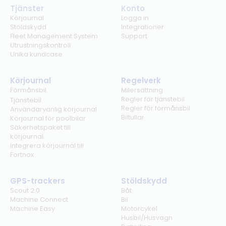
Tjänster
Konto
Körjournal
Logga in
Stöldskydd
Integrationer
Fleet Management System
Support
Utrustningskontroll
Unika kundcase
Körjournal
Regelverk
Förmånsbil
Milersättning
Regler för tjänstebil
Tjänstebil
Regler för förmånsbil
Användarvänlig körjournal
Biltullar
Körjournal för poolbilar
Säkerhetspaket till
körjournal
Integrera körjournal till
Fortnox
GPS-trackers
Stöldskydd
Scout 2.0
Båt
Machine Connect
Bil
Machine Easy
Motorcykel
Husbil/Husvagn