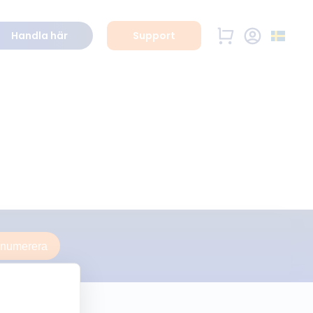
Handla här
Support
enumerera