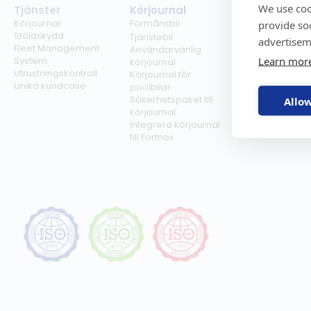
We use coo
Tjänster
Körjournal
Regelverk
Körjournal
Förmånsbil
Milersättning
provide so
Stöldskydd
Regler för tjän
Tjänstebil
advertisem
Fleet Management
Regler för
Användarvänlig
Learn mor
System
förmånsbil
körjournal
Utrustningskontroll
Biltullar
Körjournal för
Unika kundcase
poolbilar
Säkerhetspaket till
Allow
körjournal
Integrera körjournal
till Fortnox