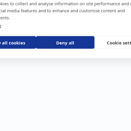
kies to collect and analyse information on site performance and 
GPS-trackers
Stöldskydd
Före
Scout 2.0
Båt
Om o
cial media features and to enhance and customise content and
stebil
Machine Connect
Bil
Våra 
ents.
Machine Easy
Motorcykel
Nyhet
e
Husbil/Husvagn
Konta
Fyrhjuling
Karriä
Åkgräsklippare
Bli åt
Moped
 all cookies
Deny all
Cookie set
Vattenskoter
Snöskoter