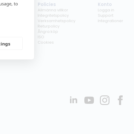
usage, to
tag
Policies
Konto
ss
Allmänna villkor
Logga in
kunder
Integritetspolicy
Support
er
Verksamhetspolicy
Integrationer
kt
Returpolicy
r
Ångra köp
erförsäljare
ISO
Cookies
tings