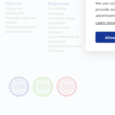
We use coo
Tjänster
Körjournal
Regelverk
Körjournal
Förmånsbil
Milersättning
provide so
Stöldskydd
Regler för tjän
Tjänstebil
advertisem
Fleet Management
Regler för
Användarvänlig
Learn mor
System
förmånsbil
körjournal
Utrustningskontroll
Biltullar
Körjournal för
Unika kundcase
poolbilar
Säkerhetspaket till
Allow
körjournal
Integrera körjournal
till Fortnox