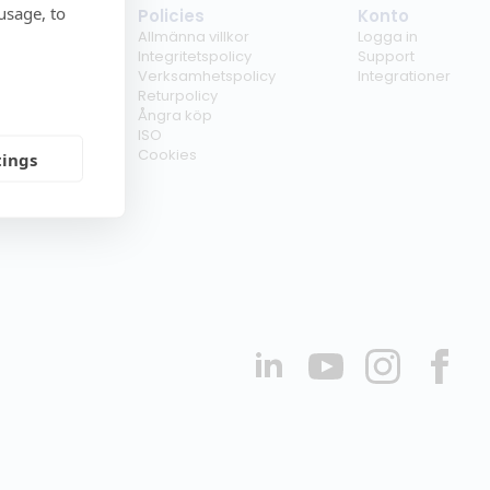
usage, to
tag
Policies
Konto
ss
Allmänna villkor
Logga in
kunder
Integritetspolicy
Support
er
Verksamhetspolicy
Integrationer
kt
Returpolicy
r
Ångra köp
erförsäljare
ISO
Cookies
tings