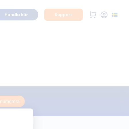
Handla här
Support
enumerera