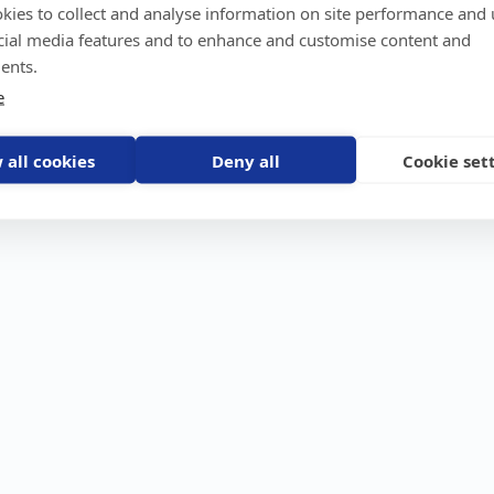
kies to collect and analyse information on site performance and 
GPS-trackers
Stöldskydd
Före
Scout 2.0
Båt
Om o
cial media features and to enhance and customise content and
stebil
Machine Connect
Bil
Våra 
ents.
Machine Easy
Motorcykel
Nyhet
e
Husbil/Husvagn
Konta
Fyrhjuling
Karriä
Åkgräsklippare
Bli åt
Moped
 all cookies
Deny all
Cookie set
Vattenskoter
Snöskoter