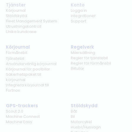
Tjänster
Konto
Körjournal
Logga in
Stöldskydd
Integrationer
Fleet Management System
Support
Utrustningskontroll
Unika kundcase
Körjournal
Regelverk
Förmånsbil
Milersättning
Regler för tjänstebil
Tjänstebil
Regler för förmånsbil
Användarvänlig körjournal
Biltullar
Körjournal för poolbilar
Säkerhetspaket till
körjournal
Integrera körjournal till
Fortnox
GPS-trackers
Stöldskydd
Scout 2.0
Båt
Machine Connect
Bil
Machine Easy
Motorcykel
Husbil/Husvagn