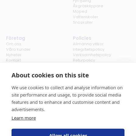
Fyrhjuling
Åkgräsklippare
Moped
Vattenskoter
Snöskoter
Företag
Policies
Om oss
Allmänna villkor
Våra kunder
Integritetspolicy
Nyheter
Verksamhetspolicy
Kontakt
Returpolicy
Karriär
Ångra köp
Bli återförsäljare
ISO
About cookies on this site
Cookies
We use cookies to collect and analyse information on
site performance and usage, to provide social media
features and to enhance and customise content and
advertisements.
Learn more
Allow all cookies