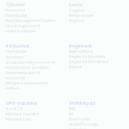
Tjänster
Konto
Körjournal
Logga in
Stöldskydd
Integrationer
Fleet Management System
Support
Utrustningskontroll
Unika kundcase
Körjournal
Regelverk
Förmånsbil
Milersättning
Regler för tjänstebil
Tjänstebil
Regler för förmånsbil
Användarvänlig körjournal
Biltullar
Körjournal för poolbilar
Säkerhetspaket till
körjournal
Integrera körjournal till
Fortnox
GPS-trackers
Stöldskydd
Scout 2.0
Båt
Machine Connect
Bil
Machine Easy
Motorcykel
Husbil/Husvagn