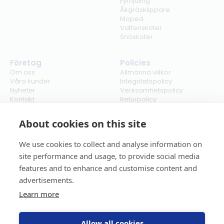
Fyrhjuling
Åkgräsklippare
Moped
Vattenskoter
Snöskoter
Företag
Policies
Om oss
Allmänna villkor
Våra kunder
Integritetspolicy
Nyheter
Verksamhetspolicy
Kontakt
Returpolicy
Karriär
Ångra köp
Bli återförsäljare
ISO
About cookies on this site
Cookies
We use cookies to collect and analyse information on
site performance and usage, to provide social media
features and to enhance and customise content and
advertisements.
Learn more
Allow all cookies