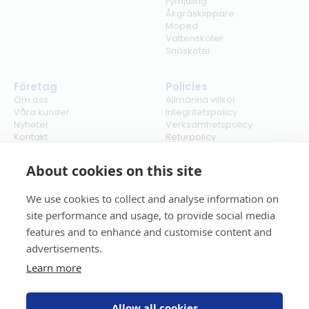
Fyrhjuling
Åkgräsklippare
Moped
Vattenskoter
Snöskoter
Företag
Policies
Om oss
Allmänna villkor
Våra kunder
Integritetspolicy
Nyheter
Verksamhetspolicy
Kontakt
Returpolicy
Karriär
Ångra köp
Bli återförsäljare
ISO
About cookies on this site
Cookies
We use cookies to collect and analyse information on
site performance and usage, to provide social media
features and to enhance and customise content and
advertisements.
Learn more
Allow all cookies