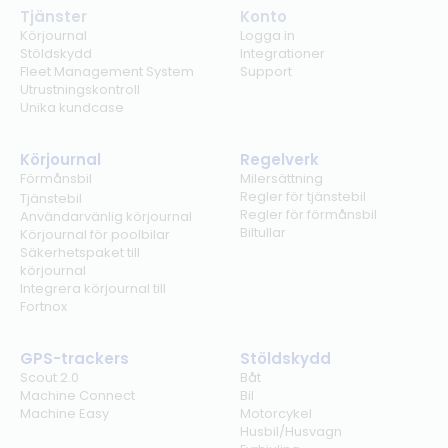
Tjänster
Konto
Körjournal
Logga in
Stöldskydd
Integrationer
Fleet Management System
Support
Utrustningskontroll
Unika kundcase
Körjournal
Regelverk
Förmånsbil
Milersättning
Regler för tjänstebil
Tjänstebil
Regler för förmånsbil
Användarvänlig körjournal
Biltullar
Körjournal för poolbilar
Säkerhetspaket till
körjournal
Integrera körjournal till
Fortnox
GPS-trackers
Stöldskydd
Scout 2.0
Båt
Machine Connect
Bil
Machine Easy
Motorcykel
Husbil/Husvagn