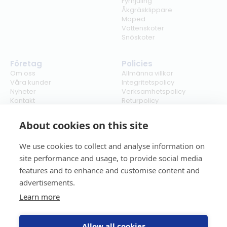
Fyrhjuling
Åkgräsklippare
Moped
Vattenskoter
Snöskoter
Företag
Policies
Om oss
Allmänna villkor
Våra kunder
Integritetspolicy
Nyheter
Verksamhetspolicy
Kontakt
Returpolicy
Karriär
Ångra köp
Bli återförsäljare
ISO
About cookies on this site
Cookies
We use cookies to collect and analyse information on
site performance and usage, to provide social media
features and to enhance and customise content and
advertisements.
Learn more
Allow all cookies