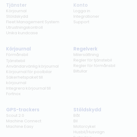
Tjänster
Konto
Körjournal
Logga in
Stöldskydd
Integrationer
Fleet Management System
Support
Utrustningskontroll
Unika kundcase
Körjournal
Regelverk
Förmånsbil
Milersättning
Regler för tjänstebil
Tjänstebil
Regler för förmånsbil
Användarvänlig körjournal
Biltullar
Körjournal för poolbilar
Säkerhetspaket till
körjournal
Integrera körjournal till
Fortnox
GPS-trackers
Stöldskydd
Scout 2.0
Båt
Machine Connect
Bil
Machine Easy
Motorcykel
Husbil/Husvagn