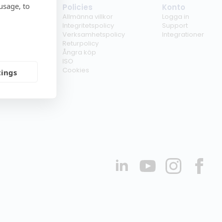
usage, to
tag
Policies
Konto
ss
Allmänna villkor
Logga in
kunder
Integritetspolicy
Support
er
Verksamhetspolicy
Integrationer
kt
Returpolicy
r
Ångra köp
erförsäljare
ISO
Cookies
tings