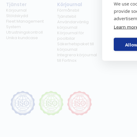
We use coo
Tjänster
Körjournal
Regelverk
Körjournal
Förmånsbil
Milersättning
provide so
Stöldskydd
Regler för tjän
Tjänstebil
advertisem
Fleet Management
Regler för
Användarvänlig
Learn mor
System
förmånsbil
körjournal
Utrustningskontroll
Biltullar
Körjournal för
Unika kundcase
poolbilar
Säkerhetspaket till
Allow
körjournal
Integrera körjournal
till Fortnox