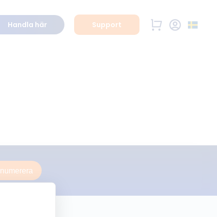
Handla här
Support
enumerera