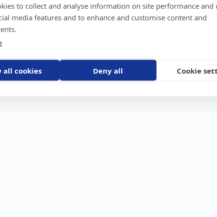
kies to collect and analyse information on site performance and 
GPS-trackers
Stöldskydd
Före
Scout 2.0
Båt
Om o
cial media features and to enhance and customise content and
stebil
Machine Connect
Bil
Våra 
ents.
Machine Easy
Motorcykel
Nyhet
e
Husbil/Husvagn
Konta
Fyrhjuling
Karriä
Åkgräsklippare
Bli åt
Moped
 all cookies
Deny all
Cookie set
Vattenskoter
Snöskoter