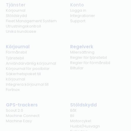
Tjänster
Konto
Körjournal
Logga in
Stöldskydd
Integrationer
Fleet Management System
Support
Utrustningskontroll
Unika kundcase
Körjournal
Regelverk
Förmånsbil
Milersättning
Regler för tjänstebil
Tjänstebil
Regler för förmånsbil
Användarvänlig körjournal
Biltullar
Körjournal för poolbilar
Säkerhetspaket till
körjournal
Integrera körjournal till
Fortnox
GPS-trackers
Stöldskydd
Scout 2.0
Båt
Machine Connect
Bil
Machine Easy
Motorcykel
Husbil/Husvagn