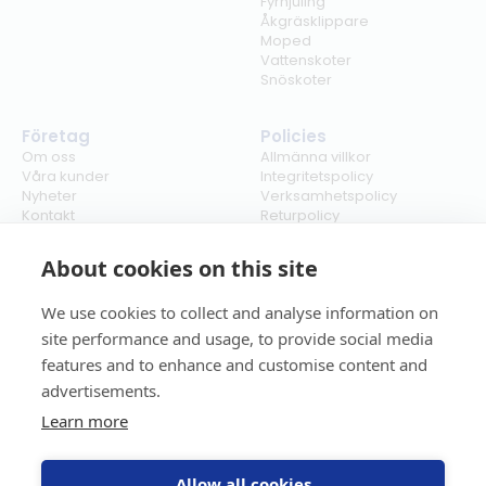
Fyrhjuling
Åkgräsklippare
Moped
Vattenskoter
Snöskoter
Företag
Policies
Om oss
Allmänna villkor
Våra kunder
Integritetspolicy
Nyheter
Verksamhetspolicy
Kontakt
Returpolicy
Karriär
Ångra köp
Bli återförsäljare
ISO
About cookies on this site
Cookies
We use cookies to collect and analyse information on
site performance and usage, to provide social media
features and to enhance and customise content and
advertisements.
Learn more
Allow all cookies