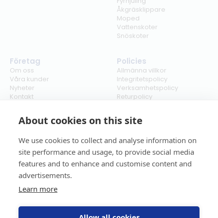
Fyrhjuling
Åkgräsklippare
Moped
Vattenskoter
Snöskoter
Företag
Policies
Om oss
Allmänna villkor
Våra kunder
Integritetspolicy
Nyheter
Verksamhetspolicy
Kontakt
Returpolicy
Karriär
Ångra köp
Bli återförsäljare
ISO
About cookies on this site
Cookies
We use cookies to collect and analyse information on
site performance and usage, to provide social media
features and to enhance and customise content and
advertisements.
Learn more
Allow all cookies