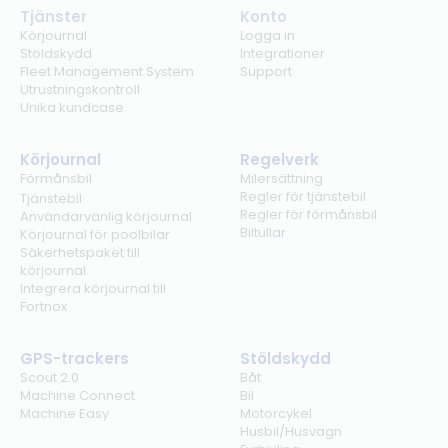
Tjänster
Konto
Körjournal
Logga in
Stöldskydd
Integrationer
Fleet Management System
Support
Utrustningskontroll
Unika kundcase
Körjournal
Regelverk
Förmånsbil
Milersättning
Regler för tjänstebil
Tjänstebil
Regler för förmånsbil
Användarvänlig körjournal
Biltullar
Körjournal för poolbilar
Säkerhetspaket till
körjournal
Integrera körjournal till
Fortnox
GPS-trackers
Stöldskydd
Scout 2.0
Båt
Machine Connect
Bil
Machine Easy
Motorcykel
Husbil/Husvagn