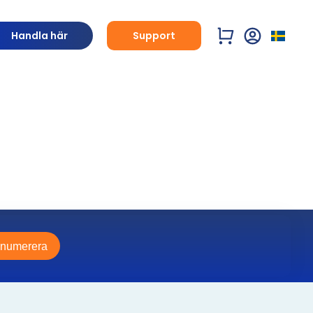
Handla här
Support
enumerera