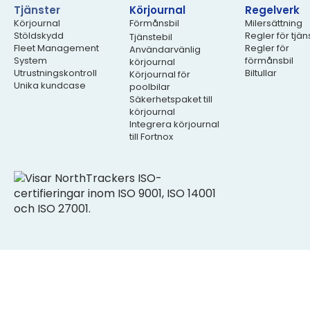
Tjänster
Körjournal
Regelverk
Körjournal
Förmånsbil
Milersättning
Stöldskydd
Regler för tjän
Tjänstebil
Fleet Management
Regler för
Användarvänlig
System
förmånsbil
körjournal
Utrustningskontroll
Biltullar
Körjournal för
Unika kundcase
poolbilar
Säkerhetspaket till
körjournal
Integrera körjournal
till Fortnox