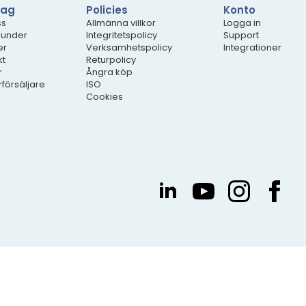
tag
Policies
Konto
ss
Allmänna villkor
Logga in
kunder
Integritetspolicy
Support
er
Verksamhetspolicy
Integrationer
kt
Returpolicy
r
Ångra köp
erförsäljare
ISO
Cookies