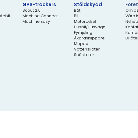
GPS-trackers
Stöldskydd
Före
Scout 2.0
Båt
Om o
stebil
Machine Connect
Bil
Våra 
Machine Easy
Motorcykel
Nyhet
Husbil/Husvagn
Konta
Fyrhjuling
Karriä
Åkgräsklippare
Bli åt
Moped
Vattenskoter
Snöskoter