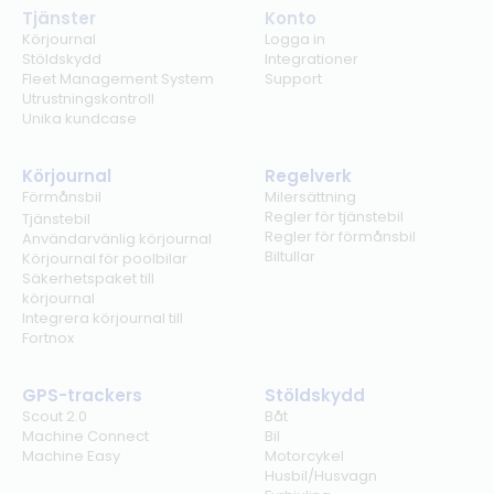
Tjänster
Konto
Körjournal
Logga in
Stöldskydd
Integrationer
Fleet Management System
Support
Utrustningskontroll
Unika kundcase
Körjournal
Regelverk
Förmånsbil
Milersättning
Regler för tjänstebil
Tjänstebil
Regler för förmånsbil
Användarvänlig körjournal
Biltullar
Körjournal för poolbilar
Säkerhetspaket till
körjournal
Integrera körjournal till
Fortnox
GPS-trackers
Stöldskydd
Scout 2.0
Båt
Machine Connect
Bil
Machine Easy
Motorcykel
Husbil/Husvagn