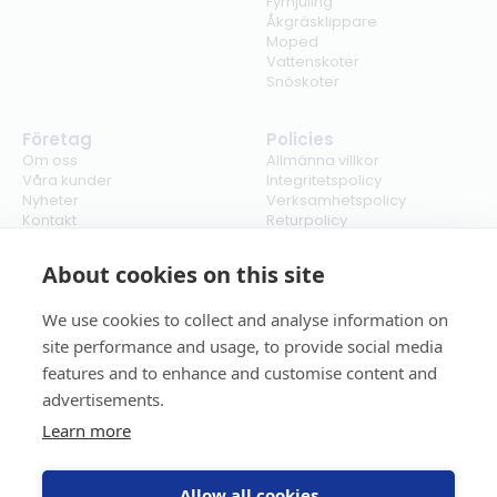
Fyrhjuling
Åkgräsklippare
Moped
Vattenskoter
Snöskoter
Företag
Policies
Om oss
Allmänna villkor
Våra kunder
Integritetspolicy
Nyheter
Verksamhetspolicy
Kontakt
Returpolicy
Karriär
Ångra köp
Bli återförsäljare
ISO
About cookies on this site
Cookies
We use cookies to collect and analyse information on
site performance and usage, to provide social media
features and to enhance and customise content and
advertisements.
Learn more
Allow all cookies