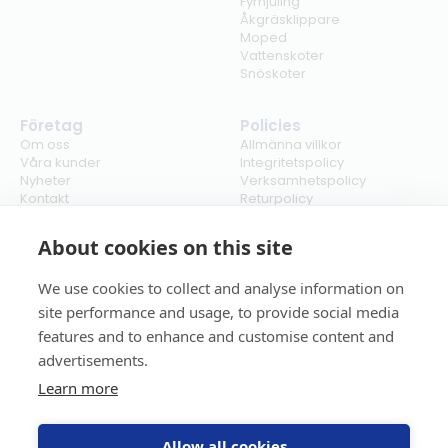
Fyrhjuling
Åkgräsklippare
Moped
Vattenskoter
Snöskoter
Företag
Policies
Om oss
Allmänna villkor
Våra kunder
Integritetspolicy
Nyheter
Verksamhetspolicy
Kontakt
Returpolicy
Karriär
Ångra köp
Bli återförsäljare
ISO
About cookies on this site
Cookies
We use cookies to collect and analyse information on
site performance and usage, to provide social media
features and to enhance and customise content and
advertisements.
Learn more
Allow all cookies