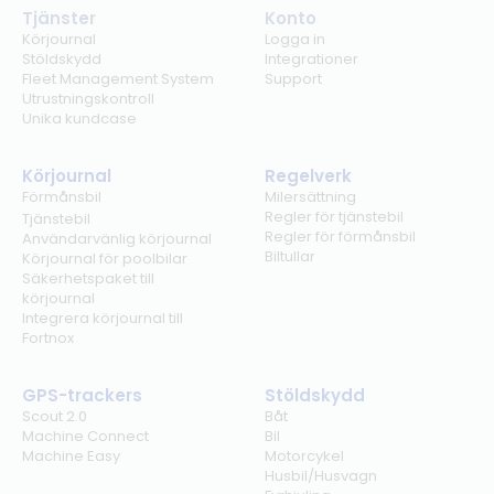
Tjänster
Konto
Körjournal
Logga in
Stöldskydd
Integrationer
Fleet Management System
Support
Utrustningskontroll
Unika kundcase
Körjournal
Regelverk
Förmånsbil
Milersättning
Regler för tjänstebil
Tjänstebil
Regler för förmånsbil
Användarvänlig körjournal
Biltullar
Körjournal för poolbilar
Säkerhetspaket till
körjournal
Integrera körjournal till
Fortnox
GPS-trackers
Stöldskydd
Scout 2.0
Båt
Machine Connect
Bil
Machine Easy
Motorcykel
Husbil/Husvagn