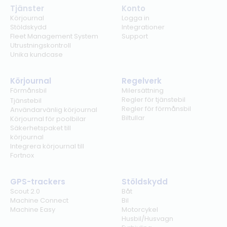
Tjänster
Konto
Körjournal
Logga in
Stöldskydd
Integrationer
Fleet Management System
Support
Utrustningskontroll
Unika kundcase
Körjournal
Regelverk
Förmånsbil
Milersättning
Regler för tjänstebil
Tjänstebil
Regler för förmånsbil
Användarvänlig körjournal
Biltullar
Körjournal för poolbilar
Säkerhetspaket till
körjournal
Integrera körjournal till
Fortnox
GPS-trackers
Stöldskydd
Scout 2.0
Båt
Machine Connect
Bil
Machine Easy
Motorcykel
Husbil/Husvagn