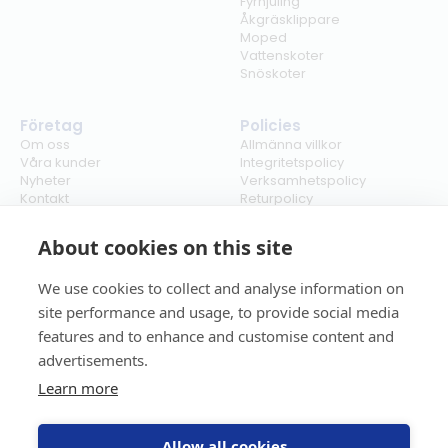
Fyrhjuling
Åkgräsklippare
Moped
Vattenskoter
Snöskoter
Företag
Policies
Om oss
Allmänna villkor
Våra kunder
Integritetspolicy
Nyheter
Verksamhetspolicy
Kontakt
Returpolicy
Karriär
Ångra köp
Bli återförsäljare
ISO
About cookies on this site
Cookies
We use cookies to collect and analyse information on
site performance and usage, to provide social media
features and to enhance and customise content and
advertisements.
Learn more
Allow all cookies