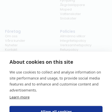
Fyrhjuling
Åkgräsklippare
Moped
Vattenskoter
Snöskoter
Företag
Policies
Om oss
Allmänna villkor
Våra kunder
Integritetspolicy
Nyheter
Verksamhetspolicy
Kontakt
Returpolicy
Karriär
Ångra köp
Bli återförsäljare
ISO
About cookies on this site
Cookies
We use cookies to collect and analyse information on
site performance and usage, to provide social media
features and to enhance and customise content and
advertisements.
Learn more
Allow all cookies