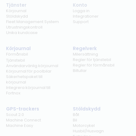
Tjänster
Konto
Körjournal
Logga in
Stöldskydd
Integrationer
Fleet Management System
Support
Utrustningskontroll
Unika kundcase
Körjournal
Regelverk
Förmånsbil
Milersättning
Regler för tjänstebil
Tjänstebil
Regler för förmånsbil
Användarvänlig körjournal
Biltullar
Körjournal för poolbilar
Säkerhetspaket till
körjournal
Integrera körjournal till
Fortnox
GPS-trackers
Stöldskydd
Scout 2.0
Båt
Machine Connect
Bil
Machine Easy
Motorcykel
Husbil/Husvagn